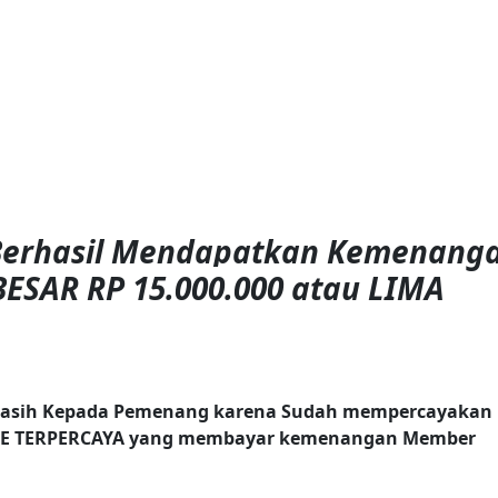
 Berhasil Mendapatkan Kemenang
ESAR RP 15.000.000 atau LIMA
Kasih Kepada Pemenang karena Sudah mempercayakan
NE TERPERCAYA yang membayar kemenangan Member