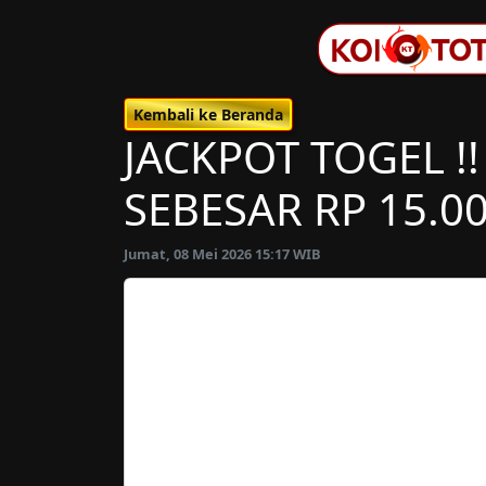
Kembali ke Beranda
JACKPOT TOGEL !
SEBESAR RP 15.00
Jumat, 08 Mei 2026 15:17 WIB