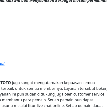
 , Slot Maxwin dan Menyediakan Berbagai macam permaina
koi
ITOTO
juga sangat mengutamakan kepuasan semua
erbaik untuk semua membernya. Layanan tersebut beker
ayanan ini pun sudah didukung juga oleh customer service
p membantu para pemain. Setiap pemain pun dapat
sung melalui fitur live chat online. Setiap pemain dapat