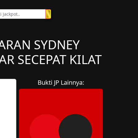
SARAN SYDNEY
YAR SECEPAT KILAT
Bukti JP Lainnya: