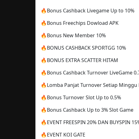
🔥Bonus Cashback Livegame Up to 10%
🔥Bonus Freechips Dowload APK
🔥Bonus New Member 10%
🔥BONUS CASHBACK SPORTGG 10%
🔥BONUS EXTRA SCATTER HITAM
🔥Bonus Cashback Turnover LiveGame 0
🔥Lomba Panjat Turnover Setiap Minggu 
🔥Bonus Turnover Slot Up to 0.5%
🔥Bonus Cashback Up to 3% Slot Game
🔥EVENT FREESPIN 20% DAN BUYSPIN 15
🔥EVENT KOI GATE