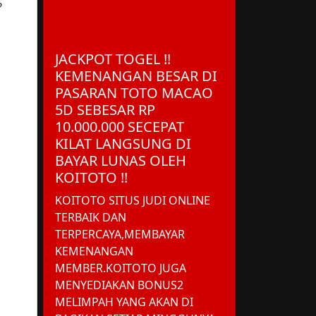
?
JACKPOT TOGEL !!
KEMENANGAN BESAR DI
PASARAN TOTO MACAO
5D SEBESAR RP
10.000.000 SECEPAT
KILAT LANGSUNG DI
BAYAR LUNAS OLEH
KOITOTO !!
KOITOTO SITUS JUDI ONLINE
TERBAIK DAN
TERPERCAYA,MEMBAYAR
KEMENANGAN
MEMBER.KOITOTO JUGA
MENYEDIAKAN BONUS2
MELIMPAH YANG AKAN DI