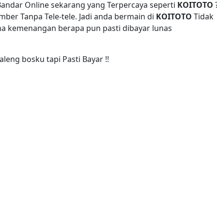
andar Online sekarang yang Terpercaya seperti
KOITOTO
r Tanpa Tele-tele. Jadi anda bermain di
KOITOTO
Tidak
a kemenangan berapa pun pasti dibayar lunas
leng bosku tapi Pasti Bayar !!