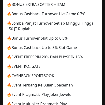
🔥BONUS EXTRA SCATTER HITAM
🔥Bonus Cashback Turnover LiveGame 0.7%
🔥Lomba Panjat Turnover Setiap Minggu Hingga
150 JT Rupiah
🔥Bonus Turnover Slot Up to 0.5%
🔥Bonus Cashback Up to 3% Slot Game
🔥EVENT FREESPIN 20% DAN BUYSPIN 15%
🔥EVENT KOI GATE
🔥
CASHBACK SPORTBOOK
🔥Event Terbang Ke Bulan Spaceman
🔥Event Pragmatic Play Joker Jewels
🔥Event Multiplier Pragmatic Play