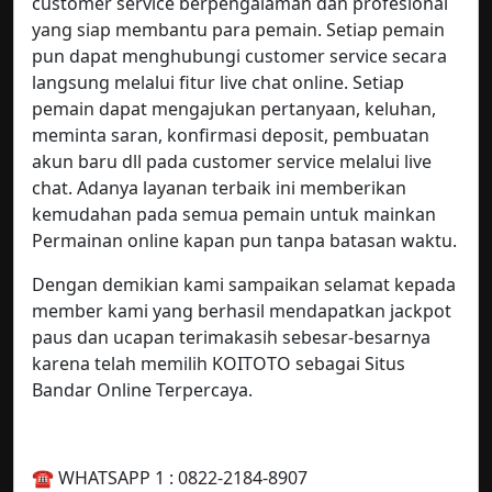
customer service berpengalaman dan profesional
yang siap membantu para pemain. Setiap pemain
pun dapat menghubungi customer service secara
langsung melalui fitur live chat online. Setiap
pemain dapat mengajukan pertanyaan, keluhan,
meminta saran, konfirmasi deposit, pembuatan
akun baru dll pada customer service melalui live
chat. Adanya layanan terbaik ini memberikan
kemudahan pada semua pemain untuk mainkan
Permainan online kapan pun tanpa batasan waktu.
Dengan demikian kami sampaikan selamat kepada
member kami yang berhasil mendapatkan jackpot
paus dan ucapan terimakasih sebesar-besarnya
karena telah memilih KOITOTO sebagai Situs
Bandar Online Terpercaya.
☎️ WHATSAPP 1 : 0822-2184-8907