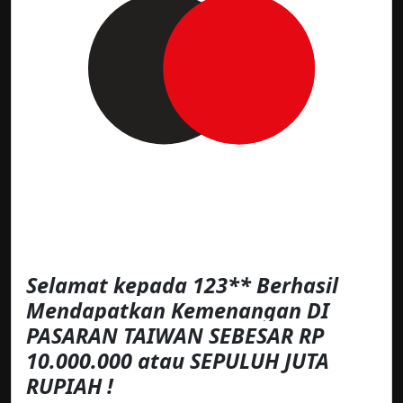
Selamat kepada 123** Berhasil
Mendapatkan Kemenangan DI
PASARAN TAIWAN SEBESAR RP
10.000.000 atau SEPULUH JUTA
RUPIAH !