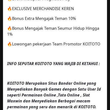
🔥EXCLUSIVE MERCHANDISE KEREN
🔥Bonus Extra Mengajak Teman 10%
🔥Bonus Mengajak Teman Seumur Hidup Hingga
1%
🔥Lowongan pekerjaan Team Promotor KOITOTO
INFO SEPUTAR KOITOTO YANG WAJIB DI KETAHUI :
KOITOTO Merupakan Situs Bandar Online yang
Menyediakan Banyak Games dengan Satu User Id
seperti Permainan Online ,Toto Online , Slot
Maxwin dan Menyediakan Berbagai macam
permainan yang seru dan menarik di KOITOTO.