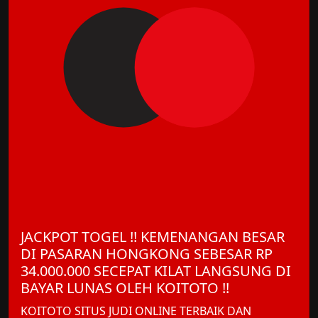
JACKPOT TOGEL !! KEMENANGAN BESAR
DI PASARAN HONGKONG SEBESAR RP
34.000.000 SECEPAT KILAT LANGSUNG DI
BAYAR LUNAS OLEH KOITOTO !!
KOITOTO SITUS JUDI ONLINE TERBAIK DAN