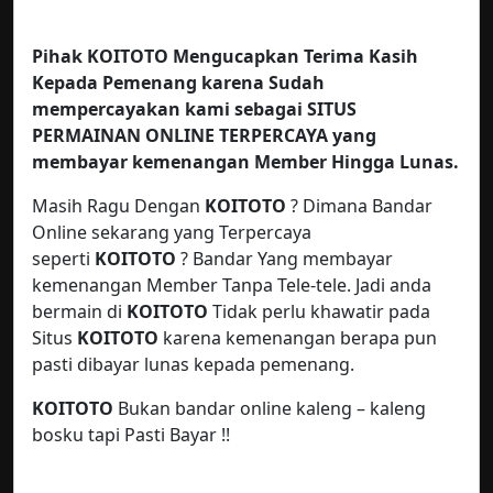
Pihak KOITOTO Mengucapkan Terima Kasih
Kepada Pemenang karena Sudah
mempercayakan kami sebagai SITUS
PERMAINAN ONLINE TERPERCAYA yang
membayar kemenangan Member Hingga Lunas.
Masih Ragu Dengan
KOITOTO
? Dimana Bandar
Online sekarang yang Terpercaya
seperti
KOITOTO
? Bandar Yang membayar
kemenangan Member Tanpa Tele-tele. Jadi anda
bermain di
KOITOTO
Tidak perlu khawatir pada
Situs
KOITOTO
karena kemenangan berapa pun
pasti dibayar lunas kepada pemenang.
KOITOTO
Bukan bandar online kaleng – kaleng
bosku tapi Pasti Bayar !!