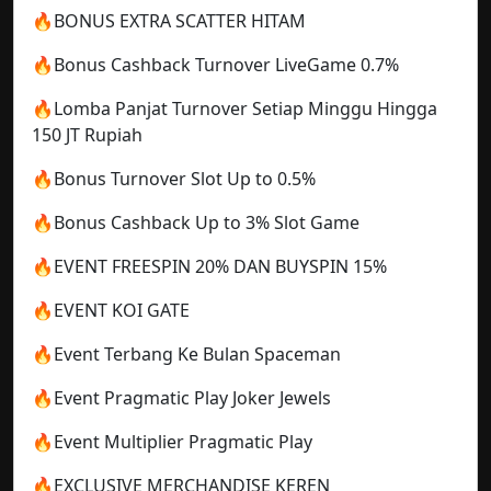
🔥BONUS EXTRA SCATTER HITAM
🔥Bonus Cashback Turnover LiveGame 0.7%
🔥Lomba Panjat Turnover Setiap Minggu Hingga
150 JT Rupiah
🔥Bonus Turnover Slot Up to 0.5%
🔥Bonus Cashback Up to 3% Slot Game
🔥EVENT FREESPIN 20% DAN BUYSPIN 15%
🔥EVENT KOI GATE
🔥Event Terbang Ke Bulan Spaceman
🔥Event Pragmatic Play Joker Jewels
🔥Event Multiplier Pragmatic Play
🔥EXCLUSIVE MERCHANDISE KEREN