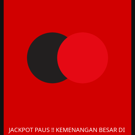
JACKPOT PAUS !! KEMENANGAN BESAR DI