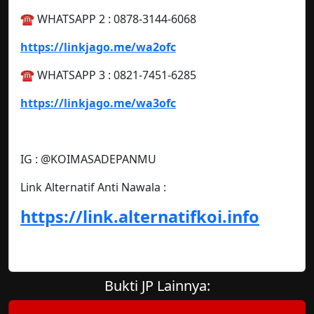
☎️ WHATSAPP 2 : 0878-3144-6068
https://linkjago.me/wa2ofc
☎️ WHATSAPP 3 : 0821-7451-6285
https://linkjago.me/wa3ofc
IG : @KOIMASADEPANMU
Link Alternatif Anti Nawala :
https://link.alternatifkoi.info
Bukti JP Lainnya: