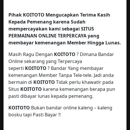
Pihak KOITOTO Mengucapkan Terima Kasih
Kepada Pemenang karena Sudah
mempercayakan kami sebagai SITUS
PERMAINAN ONLINE TERPERCAYA yang
membayar kemenangan Member Hingga Lunas.
Masih Ragu Dengan
KOITOTO
? Dimana Bandar
Online sekarang yang Terpercaya
seperti
KOITOTO
? Bandar Yang membayar
kemenangan Member Tanpa Tele-tele. Jadi anda
bermain di
KOITOTO
Tidak perlu khawatir pada
Situs
KOITOTO
karena kemenangan berapa pun
pasti dibayar lunas kepada pemenang.
KOITOTO
Bukan bandar online kaleng – kaleng
bosku tapi Pasti Bayar !!