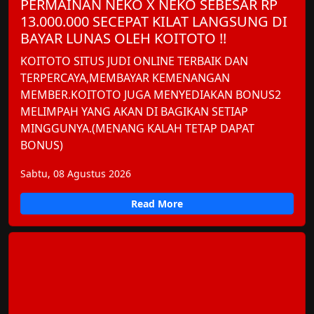
PERMAINAN NEKO X NEKO SEBESAR RP
13.000.000 SECEPAT KILAT LANGSUNG DI
BAYAR LUNAS OLEH KOITOTO !!
KOITOTO SITUS JUDI ONLINE TERBAIK DAN
TERPERCAYA,MEMBAYAR KEMENANGAN
MEMBER.KOITOTO JUGA MENYEDIAKAN BONUS2
MELIMPAH YANG AKAN DI BAGIKAN SETIAP
MINGGUNYA.(MENANG KALAH TETAP DAPAT
BONUS)
Sabtu, 08 Agustus 2026
Read More