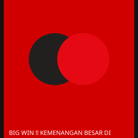
BIG WIN !! KEMENANGAN BESAR DI