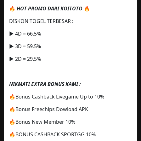
🔥
HOT PROMO DARI KOITOTO
🔥
DISKON TOGEL TERBESAR :
▶️ 4D = 66.5%
▶️ 3D = 59.5%
▶️ 2D = 29.5%
NIKMATI EXTRA BONUS KAMI :
🔥Bonus Cashback Livegame Up to 10%
🔥Bonus Freechips Dowload APK
🔥Bonus New Member 10%
🔥BONUS CASHBACK SPORTGG 10%