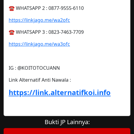
☎️ WHATSAPP 2 : 0877-9555-6110
https://linkjago.me/wa2ofc
☎️ WHATSAPP 3 : 0823-7463-7709
https://linkjago.me/wa3ofc
IG : @KOITOTOCUANN
Link Alternatif Anti Nawala :
https://link.alternatifkoi.info
Bukti JP Lainnya: