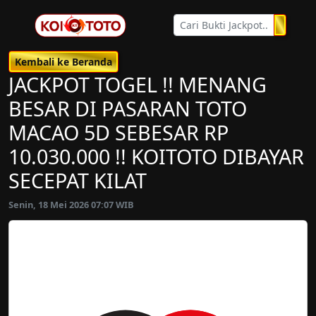
Kembali ke Beranda
JACKPOT TOGEL !! MENANG
BESAR DI PASARAN TOTO
MACAO 5D SEBESAR RP
10.030.000 !! KOITOTO DIBAYAR
SECEPAT KILAT
Senin, 18 Mei 2026 07:07 WIB