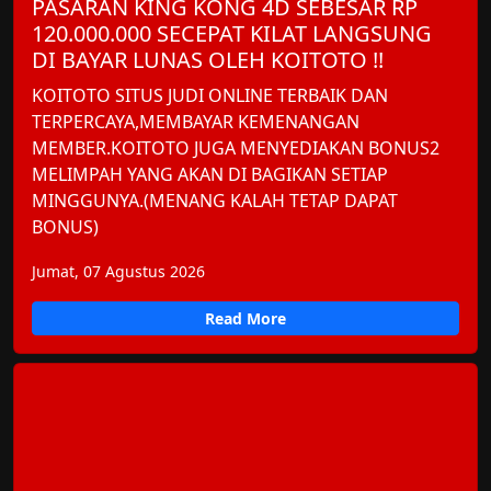
PASARAN KING KONG 4D SEBESAR RP
120.000.000 SECEPAT KILAT LANGSUNG
DI BAYAR LUNAS OLEH KOITOTO !!
KOITOTO SITUS JUDI ONLINE TERBAIK DAN
TERPERCAYA,MEMBAYAR KEMENANGAN
MEMBER.KOITOTO JUGA MENYEDIAKAN BONUS2
MELIMPAH YANG AKAN DI BAGIKAN SETIAP
MINGGUNYA.(MENANG KALAH TETAP DAPAT
BONUS)
Jumat, 07 Agustus 2026
Read More