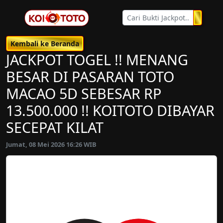
Kembali ke Beranda
JACKPOT TOGEL !! MENANG
BESAR DI PASARAN TOTO
MACAO 5D SEBESAR RP
13.500.000 !! KOITOTO DIBAYAR
SECEPAT KILAT
Jumat, 08 Mei 2026 16:26 WIB