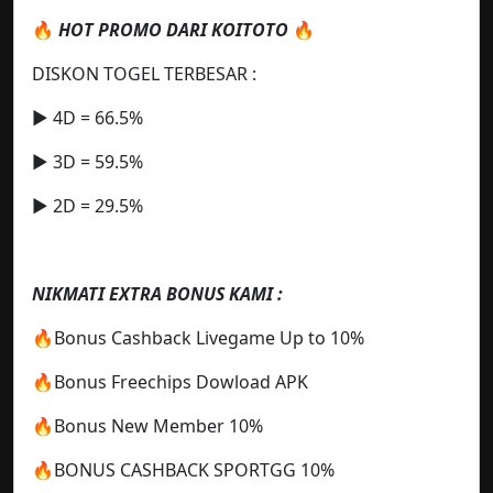
🔥
HOT PROMO DARI KOITOTO
🔥
DISKON TOGEL TERBESAR :
▶️ 4D = 66.5%
▶️ 3D = 59.5%
▶️ 2D = 29.5%
NIKMATI EXTRA BONUS KAMI :
🔥Bonus Cashback Livegame Up to 10%
🔥Bonus Freechips Dowload APK
🔥Bonus New Member 10%
🔥BONUS CASHBACK SPORTGG 10%