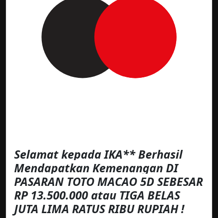
Selamat kepada IKA** Berhasil
Mendapatkan Kemenangan DI
PASARAN TOTO MACAO 5D SEBESAR
RP 13.500.000 atau TIGA BELAS
JUTA LIMA RATUS RIBU RUPIAH !