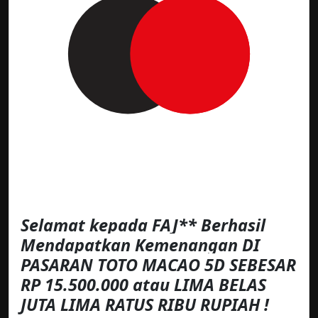
Selamat kepada FAJ** Berhasil
Mendapatkan Kemenangan DI
PASARAN TOTO MACAO 5D SEBESAR
RP 15.500.000 atau LIMA BELAS
JUTA LIMA RATUS RIBU RUPIAH !