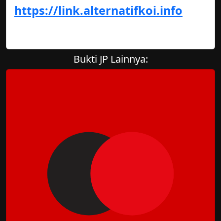
https://link.alternatifkoi.info
Bukti JP Lainnya: