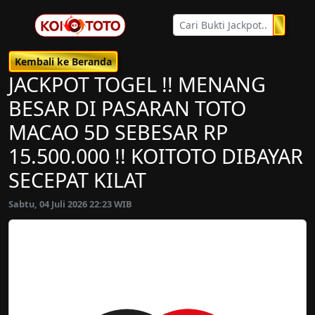
Kembali ke Beranda
JACKPOT TOGEL !! MENANG
BESAR DI PASARAN TOTO
MACAO 5D SEBESAR RP
15.500.000 !! KOITOTO DIBAYAR
SECEPAT KILAT
Sabtu, 04 Juli 2026 22:23 WIB