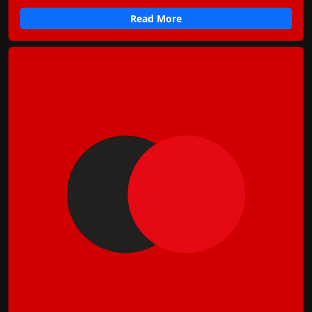
Read More