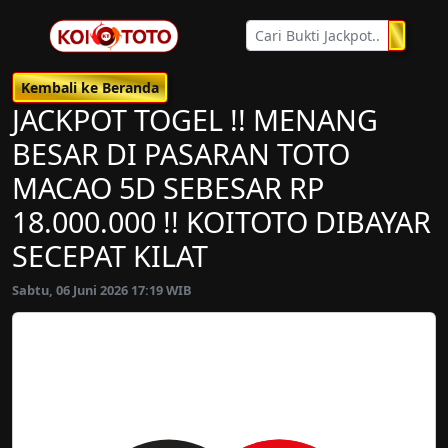
Kembali ke Beranda
JACKPOT TOGEL !! MENANG
BESAR DI PASARAN TOTO
MACAO 5D SEBESAR RP
18.000.000 !! KOITOTO DIBAYAR
SECEPAT KILAT
Sabtu, 06 Juni 2026 17:19 WIB