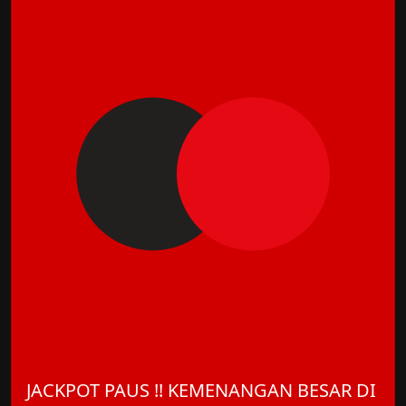
JACKPOT PAUS !! KEMENANGAN BESAR DI