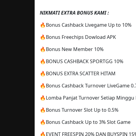
NIKMATI EXTRA BONUS KAMI :
🔥Bonus Cashback Livegame Up to 10%
🔥Bonus Freechips Dowload APK
🔥Bonus New Member 10%
🔥BONUS CASHBACK SPORTGG 10%
🔥BONUS EXTRA SCATTER HITAM
🔥Bonus Cashback Turnover LiveGame 0
🔥Lomba Panjat Turnover Setiap Minggu 
🔥Bonus Turnover Slot Up to 0.5%
🔥Bonus Cashback Up to 3% Slot Game
🔥EVENT FREESPIN 20% DAN BUYSPIN 15