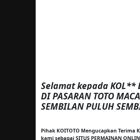
Selamat kepada KOL**
DI PASARAN TOTO MACAO
SEMBILAN PULUH SEMBI
Pihak KOITOTO Mengucapkan Terima 
kami sebagai SITUS PERMAINAN ONLI