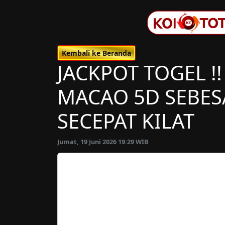
Kembali ke Beranda
JACKPOT TOGEL !
MACAO 5D SEBESA
SECEPAT KILAT
Jumat, 19 Juni 2026 19:29 WIB