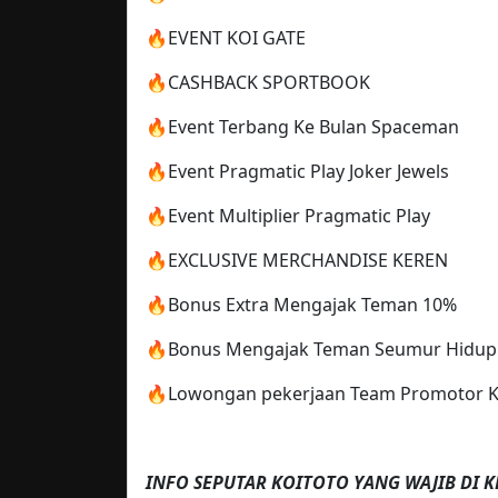
🔥EVENT KOI GATE
🔥
CASHBACK SPORTBOOK
🔥Event Terbang Ke Bulan Spaceman
🔥Event Pragmatic Play Joker Jewels
🔥Event Multiplier Pragmatic Play
🔥EXCLUSIVE MERCHANDISE KEREN
🔥Bonus Extra Mengajak Teman 10%
🔥Bonus Mengajak Teman Seumur Hidup
🔥Lowongan pekerjaan Team Promotor 
INFO SEPUTAR KOITOTO YANG WAJIB DI K