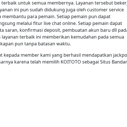
erbaik untuk semua membernya. Layanan tersebut beker
ayanan ini pun sudah didukung juga oleh customer service
p membantu para pemain. Setiap pemain pun dapat
sung melalui fitur live chat online. Setiap pemain dapat
 saran, konfirmasi deposit, pembuatan akun baru dll pad
nya layanan terbaik ini memberikan kemudahan pada semua
kapan pun tanpa batasan waktu.
t kepada member kami yang berhasil mendapatkan jackpo
sarnya karena telah memilih KOITOTO sebagai Situs Banda