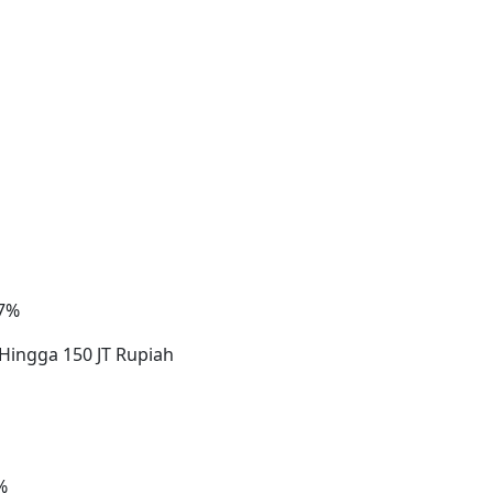
.7%
Hingga 150 JT Rupiah
%