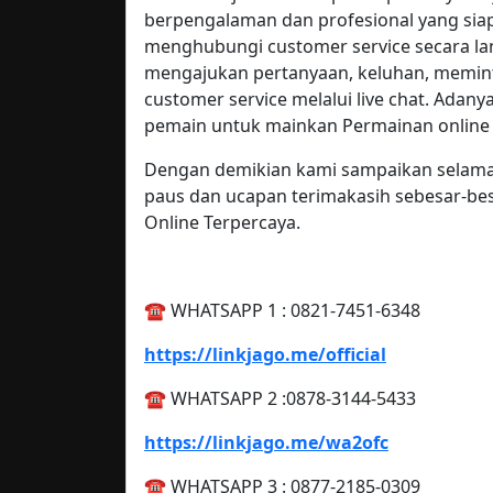
berpengalaman dan profesional yang sia
menghubungi customer service secara lang
mengajukan pertanyaan, keluhan, meminta
customer service melalui live chat. Ada
pemain untuk mainkan Permainan online 
Dengan demikian kami sampaikan selama
paus dan ucapan terimakasih sebesar-be
Online Terpercaya.
☎️ WHATSAPP 1 : 0821-7451-6348
https://linkjago.me/official
☎️ WHATSAPP 2 :0878-3144-5433
https://linkjago.me/wa2ofc
☎️ WHATSAPP 3 : 0877-2185-0309