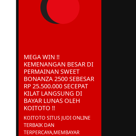
MEGA WIN !!
KEMENANGAN BESAR DI
PERMAINAN SWEET
BONANZA 2500 SEBESAR
RP 25.500.000 SECEPAT
KILAT LANGSUNG DI
BAYAR LUNAS OLEH
KOITOTO !!
KOITOTO SITUS JUDI ONLINE
TERBAIK DAN
TERPERCAYA,MEMBAYAR