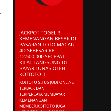
?
JACKPOT TOGEL !!
KEMENANGAN BESAR DI
PASARAN TOTO MACAU
4D SEBESAR RP
12.500.000 SECEPAT
KILAT LANGSUNG DI
BAYAR LUNAS OLEH
KOITOTO !!
KOITOTO SITUS JUDI ONLINE
TERBAIK DAN
TERPERCAYA,MEMBAYAR
KEMENANGAN
MEMBER.KOITOTO JUGA