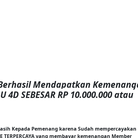
 Berhasil Mendapatkan Kemenang
 4D SEBESAR RP 10.000.000 atau
Kasih Kepada Pemenang karena Sudah mempercayakan
NE TERPERCAYA yang membayar kemenangan Member