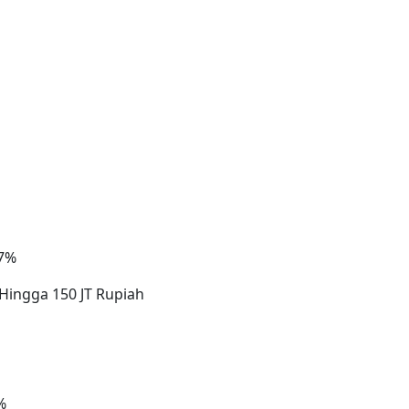
.7%
Hingga 150 JT Rupiah
%