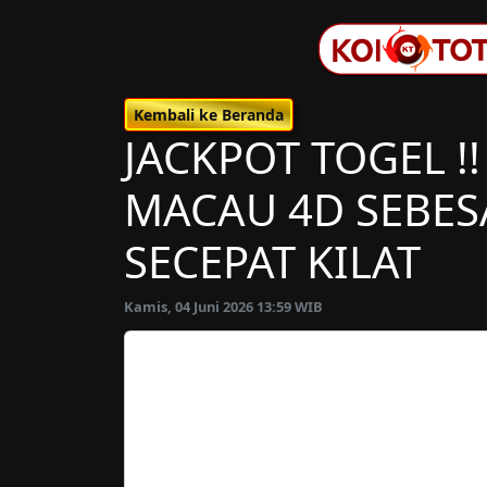
Kembali ke Beranda
JACKPOT TOGEL !
MACAU 4D SEBESA
SECEPAT KILAT
Kamis, 04 Juni 2026 13:59 WIB