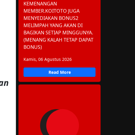
KEMENANGAN
MEMBER.KOITOTO JUGA
MENYEDIAKAN BONUS2
MELIMPAH YANG AKAN DI
BAGIKAN SETIAP MINGGUNYA.
(MENANG KALAH TETAP DAPAT
BONUS)
Kamis, 06 Agustus 2026
Read More
an