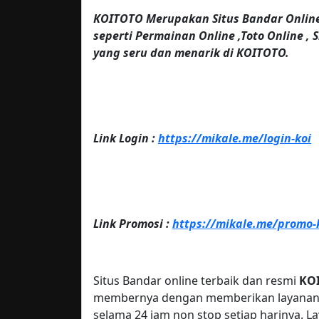
KOITOTO Merupakan Situs Bandar Onlin
seperti Permainan Online ,Toto Online
yang seru dan menarik di KOITOTO.
Link Login :
https://mikale.me/login-koi
Link Promosi :
https://mikale.me/promo-
Situs Bandar online terbaik dan resmi
KO
membernya dengan memberikan layanan t
selama 24 jam non stop setiap harinya. L