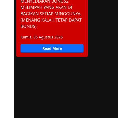
MENYEDIAKAN BONUS2
MELIMPAH YANG AKAN DI
BAGIKAN SETIAP MINGGUNYA.
(MENANG KALAH TETAP DAPAT
BONUS)
Kamis, 06 Agustus 2026
Read More