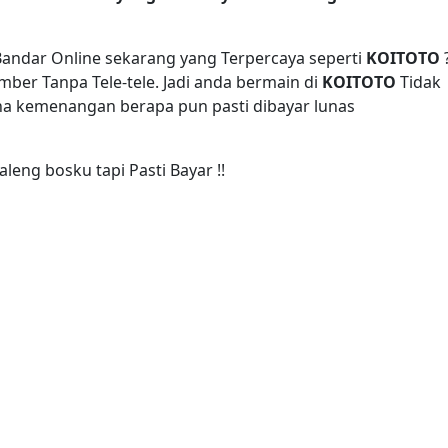
andar Online sekarang yang Terpercaya seperti
KOITOTO
r Tanpa Tele-tele. Jadi anda bermain di
KOITOTO
Tidak
a kemenangan berapa pun pasti dibayar lunas
leng bosku tapi Pasti Bayar !!