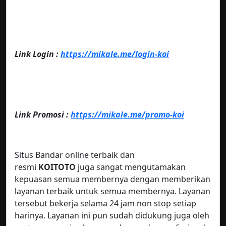
Link Login :
https://mikale.me/login-koi
Link Promosi :
https://mikale.me/promo-koi
Situs Bandar online terbaik dan
resmi
KOITOTO
juga sangat mengutamakan
kepuasan semua membernya dengan memberikan
layanan terbaik untuk semua membernya. Layanan
tersebut bekerja selama 24 jam non stop setiap
harinya. Layanan ini pun sudah didukung juga oleh