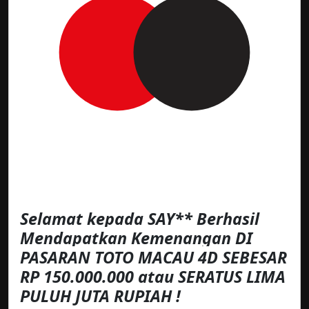
Selamat kepada SAY** Berhasil
Mendapatkan Kemenangan DI
PASARAN TOTO MACAU 4D SEBESAR
RP 150.000.000 atau SERATUS LIMA
PULUH JUTA RUPIAH !