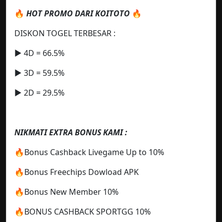
🔥
HOT PROMO DARI KOITOTO
🔥
DISKON TOGEL TERBESAR :
▶️ 4D = 66.5%
▶️ 3D = 59.5%
▶️ 2D = 29.5%
NIKMATI EXTRA BONUS KAMI :
🔥Bonus Cashback Livegame Up to 10%
🔥Bonus Freechips Dowload APK
🔥Bonus New Member 10%
🔥BONUS CASHBACK SPORTGG 10%