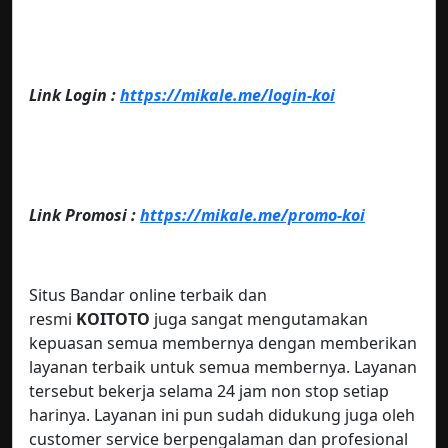
Link Login :
https://mikale.me/login-koi
Link Promosi :
https://mikale.me/promo-koi
Situs Bandar online terbaik dan
resmi
KOITOTO
juga sangat mengutamakan
kepuasan semua membernya dengan memberikan
layanan terbaik untuk semua membernya. Layanan
tersebut bekerja selama 24 jam non stop setiap
harinya. Layanan ini pun sudah didukung juga oleh
customer service berpengalaman dan profesional