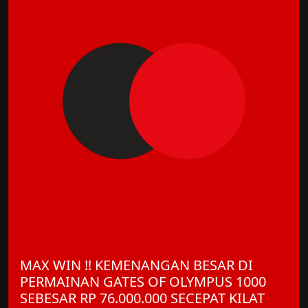
MAX WIN !! KEMENANGAN BESAR DI
PERMAINAN GATES OF OLYMPUS 1000
SEBESAR RP 76.000.000 SECEPAT KILAT