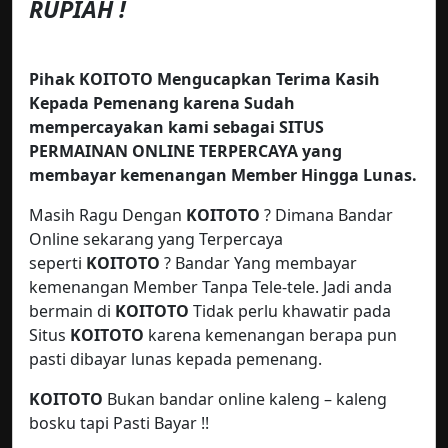
RUPIAH !
Pihak KOITOTO Mengucapkan Terima Kasih
Kepada Pemenang karena Sudah
mempercayakan kami sebagai SITUS
PERMAINAN ONLINE TERPERCAYA yang
membayar kemenangan Member Hingga Lunas.
Masih Ragu Dengan
KOITOTO
? Dimana Bandar
Online sekarang yang Terpercaya
seperti
KOITOTO
? Bandar Yang membayar
kemenangan Member Tanpa Tele-tele. Jadi anda
bermain di
KOITOTO
Tidak perlu khawatir pada
Situs
KOITOTO
karena kemenangan berapa pun
pasti dibayar lunas kepada pemenang.
KOITOTO
Bukan bandar online kaleng – kaleng
bosku tapi Pasti Bayar !!