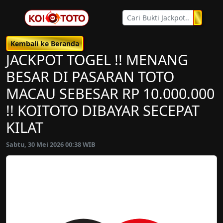
Kembali ke Beranda
JACKPOT TOGEL !! MENANG
BESAR DI PASARAN TOTO
MACAU SEBESAR RP 10.000.000
!! KOITOTO DIBAYAR SECEPAT
KILAT
Sabtu, 30 Mei 2026 00:38 WIB