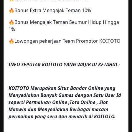
🔥Bonus Extra Mengajak Teman 10%
🔥Bonus Mengajak Teman Seumur Hidup Hingga
1%
🔥Lowongan pekerjaan Team Promotor KOITOTO
INFO SEPUTAR KOITOTO YANG WAJIB DI KETAHUI :
KOITOTO Merupakan Situs Bandar Online yang
Menyediakan Banyak Games dengan Satu User Id
seperti Permainan Online ,Toto Online , Slot
Maxwin dan Menyediakan Berbagai macam
permainan yang seru dan menarik di KOITOTO.