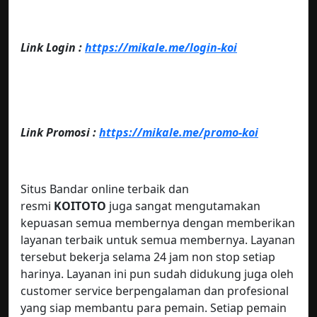
Link Login :
https://mikale.me/login-koi
Link Promosi :
https://mikale.me/promo-koi
Situs Bandar online terbaik dan
resmi
KOITOTO
juga sangat mengutamakan
kepuasan semua membernya dengan memberikan
layanan terbaik untuk semua membernya. Layanan
tersebut bekerja selama 24 jam non stop setiap
harinya. Layanan ini pun sudah didukung juga oleh
customer service berpengalaman dan profesional
yang siap membantu para pemain. Setiap pemain