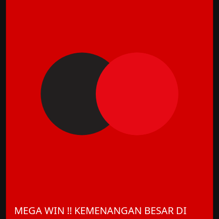
MEGA WIN !! KEMENANGAN BESAR DI