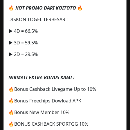
🔥
HOT PROMO DARI KOITOTO
🔥
DISKON TOGEL TERBESAR :
▶️ 4D = 66.5%
▶️ 3D = 59.5%
▶️ 2D = 29.5%
NIKMATI EXTRA BONUS KAMI :
🔥Bonus Cashback Livegame Up to 10%
🔥Bonus Freechips Dowload APK
🔥Bonus New Member 10%
🔥BONUS CASHBACK SPORTGG 10%