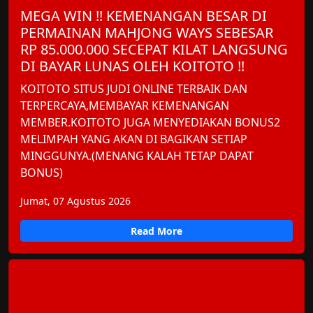
MEGA WIN !! KEMENANGAN BESAR DI
PERMAINAN MAHJONG WAYS SEBESAR
RP 85.000.000 SECEPAT KILAT LANGSUNG
DI BAYAR LUNAS OLEH KOITOTO !!
KOITOTO SITUS JUDI ONLINE TERBAIK DAN
TERPERCAYA,MEMBAYAR KEMENANGAN
MEMBER.KOITOTO JUGA MENYEDIAKAN BONUS2
MELIMPAH YANG AKAN DI BAGIKAN SETIAP
MINGGUNYA.(MENANG KALAH TETAP DAPAT
BONUS)
Jumat, 07 Agustus 2026
Read More