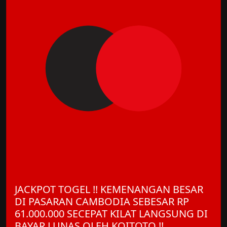
JACKPOT TOGEL !! KEMENANGAN BESAR
DI PASARAN CAMBODIA SEBESAR RP
61.000.000 SECEPAT KILAT LANGSUNG DI
BAYAR LUNAS OLEH KOITOTO !!