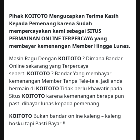
Pihak KOITOTO Mengucapkan Terima Kasih
Kepada Pemenang karena Sudah
mempercayakan kami sebagai SITUS
PERMAINAN ONLINE TERPERCAYA yang
membayar kemenangan Member Hingga Lunas.
Masih Ragu Dengan
KOITOTO
? Dimana Bandar
Online sekarang yang Terpercaya
seperti
KOITOTO
? Bandar Yang membayar
kemenangan Member Tanpa Tele-tele. Jadi anda
bermain di
KOITOTO
Tidak perlu khawatir pada
Situs
KOITOTO
karena kemenangan berapa pun
pasti dibayar lunas kepada pemenang.
KOITOTO
Bukan bandar online kaleng – kaleng
bosku tapi Pasti Bayar !!