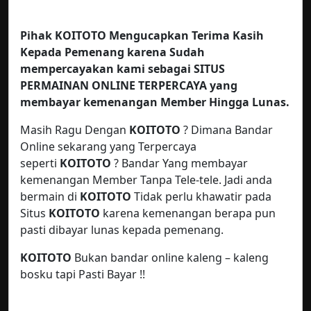
Pihak KOITOTO Mengucapkan Terima Kasih
Kepada Pemenang karena Sudah
mempercayakan kami sebagai SITUS
PERMAINAN ONLINE TERPERCAYA yang
membayar kemenangan Member Hingga Lunas.
Masih Ragu Dengan
KOITOTO
? Dimana Bandar
Online sekarang yang Terpercaya
seperti
KOITOTO
? Bandar Yang membayar
kemenangan Member Tanpa Tele-tele. Jadi anda
bermain di
KOITOTO
Tidak perlu khawatir pada
Situs
KOITOTO
karena kemenangan berapa pun
pasti dibayar lunas kepada pemenang.
KOITOTO
Bukan bandar online kaleng – kaleng
bosku tapi Pasti Bayar !!