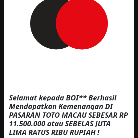
Selamat kepada BOI** Berhasil
Mendapatkan Kemenangan DI
PASARAN TOTO MACAU SEBESAR RP
11.500.000 atau SEBELAS JUTA
LIMA RATUS RIBU RUPIAH !