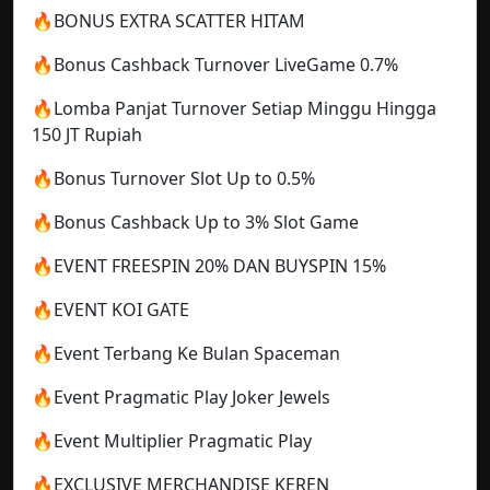
🔥BONUS EXTRA SCATTER HITAM
🔥Bonus Cashback Turnover LiveGame 0.7%
🔥Lomba Panjat Turnover Setiap Minggu Hingga
150 JT Rupiah
🔥Bonus Turnover Slot Up to 0.5%
🔥Bonus Cashback Up to 3% Slot Game
🔥EVENT FREESPIN 20% DAN BUYSPIN 15%
🔥EVENT KOI GATE
🔥Event Terbang Ke Bulan Spaceman
🔥Event Pragmatic Play Joker Jewels
🔥Event Multiplier Pragmatic Play
🔥EXCLUSIVE MERCHANDISE KEREN