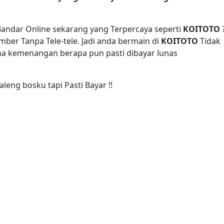
andar Online sekarang yang Terpercaya seperti
KOITOTO
r Tanpa Tele-tele. Jadi anda bermain di
KOITOTO
Tidak
a kemenangan berapa pun pasti dibayar lunas
leng bosku tapi Pasti Bayar !!