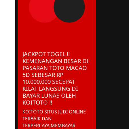
JACKPOT TOGEL !!
KEMENANGAN BESAR DI
PASARAN TOTO MACAO
5D SEBESAR RP
10.000.000 SECEPAT
KILAT LANGSUNG DI
BAYAR LUNAS OLEH
KOITOTO !!
KOITOTO SITUS JUDI ONLINE
TERBAIK DAN
TERPERCAYA,MEMBAYAR