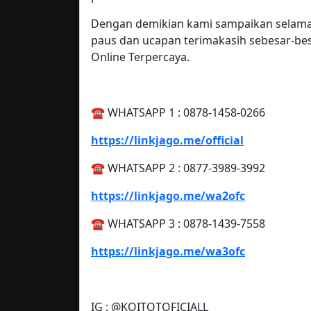
Dengan demikian kami sampaikan selama
paus dan ucapan terimakasih sebesar-be
Online Terpercaya.
☎️ WHATSAPP 1 : 0878-1458-0266
https://linkjago.me/official
☎️ WHATSAPP 2 : 0877-3989-3992
https://linkjago.me/wa2ofc
☎️ WHATSAPP 3 : 0878-1439-7558
https://linkjago.me/wa3ofc
IG : @KOITOTOFICIALL