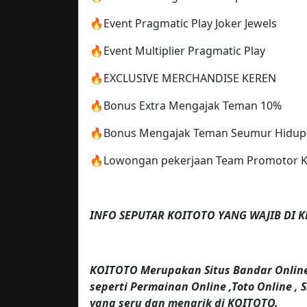
🔥Event Pragmatic Play Joker Jewels
🔥Event Multiplier Pragmatic Play
🔥EXCLUSIVE MERCHANDISE KEREN
🔥Bonus Extra Mengajak Teman 10%
🔥Bonus Mengajak Teman Seumur Hidup
🔥Lowongan pekerjaan Team Promotor 
INFO SEPUTAR KOITOTO YANG WAJIB DI K
KOITOTO Merupakan Situs Bandar Onlin
seperti Permainan Online ,Toto Online
yang seru dan menarik di KOITOTO.