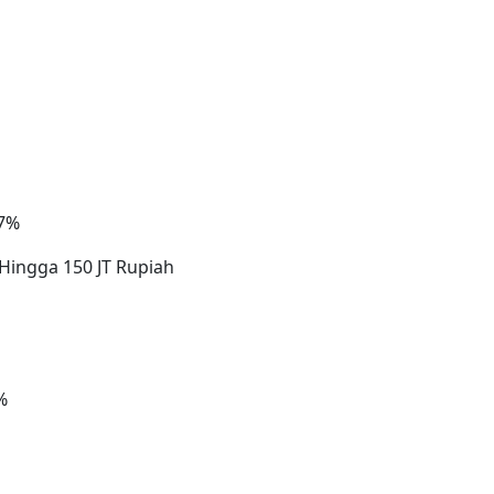
.7%
Hingga 150 JT Rupiah
%