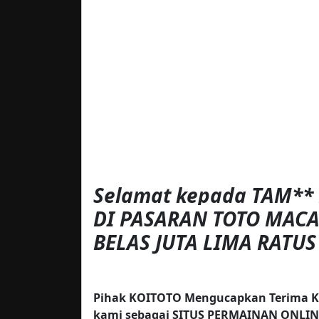
Selamat kepada TAM**
DI PASARAN TOTO MACAU
BELAS JUTA LIMA RATUS
Pihak KOITOTO Mengucapkan Terima 
kami sebagai SITUS PERMAINAN ONLI