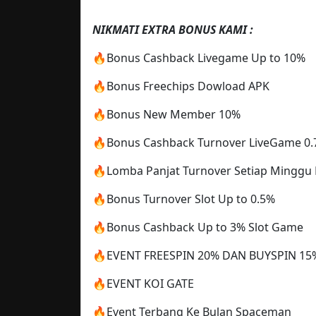
NIKMATI EXTRA BONUS KAMI :
🔥Bonus Cashback Livegame Up to 10%
🔥Bonus Freechips Dowload APK
🔥Bonus New Member 10%
🔥Bonus Cashback Turnover LiveGame 0
🔥Lomba Panjat Turnover Setiap Minggu 
🔥Bonus Turnover Slot Up to 0.5%
🔥Bonus Cashback Up to 3% Slot Game
🔥EVENT FREESPIN 20% DAN BUYSPIN 15
🔥EVENT KOI GATE
🔥Event Terbang Ke Bulan Spaceman