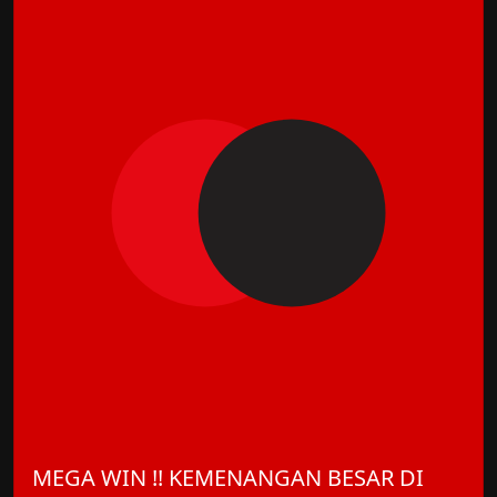
MEGA WIN !! KEMENANGAN BESAR DI