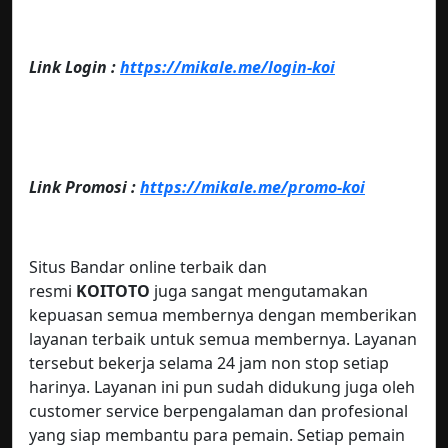
Link Login :
https://mikale.me/login-koi
Link Promosi :
https://mikale.me/promo-koi
Situs Bandar online terbaik dan
resmi
KOITOTO
juga sangat mengutamakan
kepuasan semua membernya dengan memberikan
layanan terbaik untuk semua membernya. Layanan
tersebut bekerja selama 24 jam non stop setiap
harinya. Layanan ini pun sudah didukung juga oleh
customer service berpengalaman dan profesional
yang siap membantu para pemain. Setiap pemain