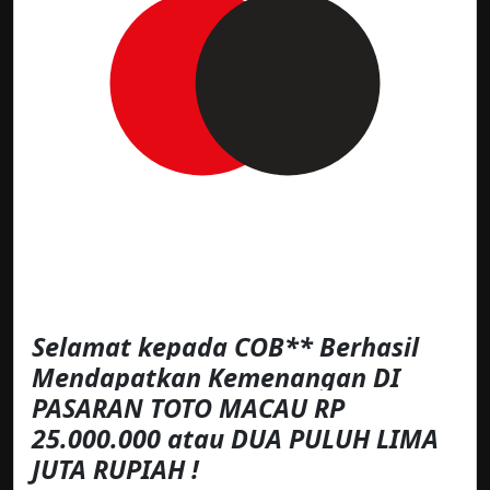
Selamat kepada COB** Berhasil
Mendapatkan Kemenangan DI
PASARAN TOTO MACAU RP
25.000.000 atau DUA PULUH LIMA
JUTA RUPIAH !