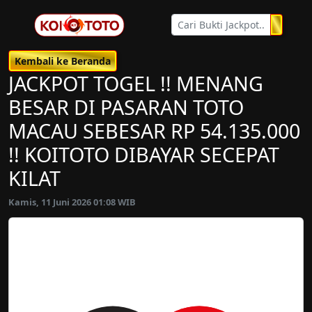
Kembali ke Beranda
JACKPOT TOGEL !! MENANG
BESAR DI PASARAN TOTO
MACAU SEBESAR RP 54.135.000
!! KOITOTO DIBAYAR SECEPAT
KILAT
Kamis, 11 Juni 2026 01:08 WIB