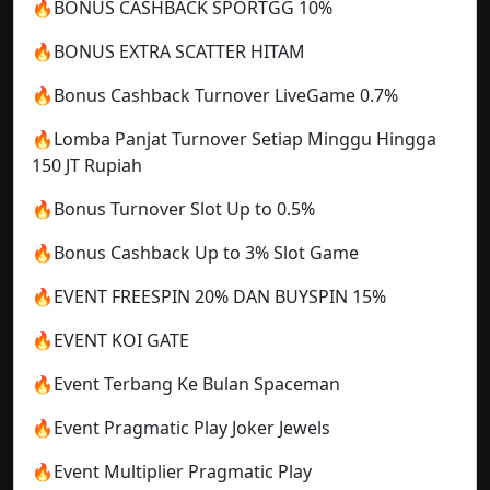
🔥BONUS CASHBACK SPORTGG 10%
🔥BONUS EXTRA SCATTER HITAM
🔥Bonus Cashback Turnover LiveGame 0.7%
🔥Lomba Panjat Turnover Setiap Minggu Hingga
150 JT Rupiah
🔥Bonus Turnover Slot Up to 0.5%
🔥Bonus Cashback Up to 3% Slot Game
🔥EVENT FREESPIN 20% DAN BUYSPIN 15%
🔥EVENT KOI GATE
🔥Event Terbang Ke Bulan Spaceman
🔥Event Pragmatic Play Joker Jewels
🔥Event Multiplier Pragmatic Play