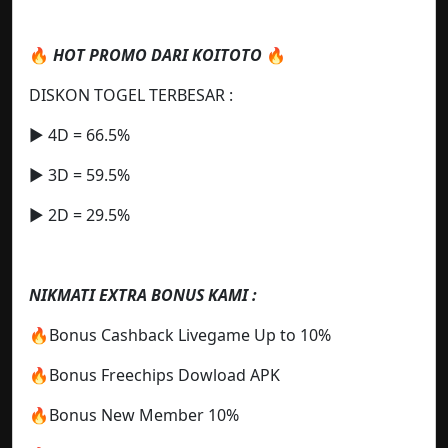
🔥
HOT PROMO DARI KOITOTO
🔥
DISKON TOGEL TERBESAR :
▶️ 4D = 66.5%
▶️ 3D = 59.5%
▶️ 2D = 29.5%
NIKMATI EXTRA BONUS KAMI :
🔥Bonus Cashback Livegame Up to 10%
🔥Bonus Freechips Dowload APK
🔥Bonus New Member 10%