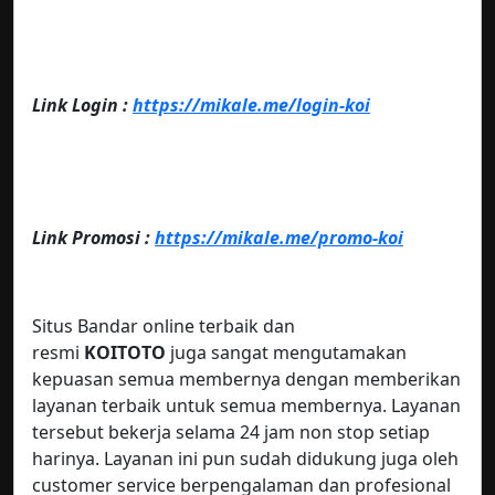
Link Login :
https://mikale.me/login-koi
Link Promosi :
https://mikale.me/promo-koi
Situs Bandar online terbaik dan
resmi
KOITOTO
juga sangat mengutamakan
kepuasan semua membernya dengan memberikan
layanan terbaik untuk semua membernya. Layanan
tersebut bekerja selama 24 jam non stop setiap
harinya. Layanan ini pun sudah didukung juga oleh
customer service berpengalaman dan profesional