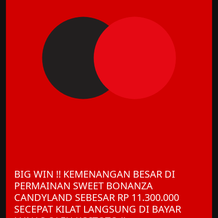
BIG WIN !! KEMENANGAN BESAR DI
PERMAINAN SWEET BONANZA
CANDYLAND SEBESAR RP 11.300.000
SECEPAT KILAT LANGSUNG DI BAYAR