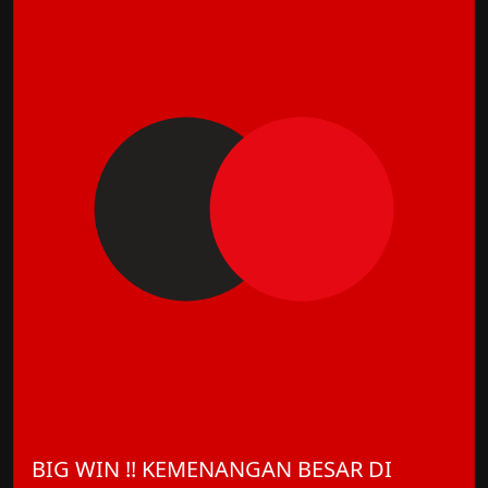
BIG WIN !! KEMENANGAN BESAR DI