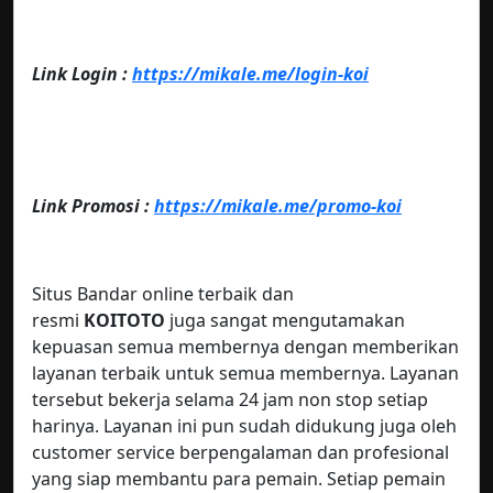
Link Login :
https://mikale.me/login-koi
Link Promosi :
https://mikale.me/promo-koi
Situs Bandar online terbaik dan
resmi
KOITOTO
juga sangat mengutamakan
kepuasan semua membernya dengan memberikan
layanan terbaik untuk semua membernya. Layanan
tersebut bekerja selama 24 jam non stop setiap
harinya. Layanan ini pun sudah didukung juga oleh
customer service berpengalaman dan profesional
yang siap membantu para pemain. Setiap pemain