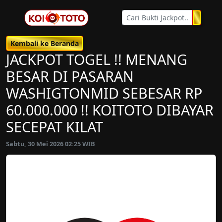
Kembali ke Beranda
JACKPOT TOGEL !! MENANG
BESAR DI PASARAN
WASHIGTONMID SEBESAR RP
60.000.000 !! KOITOTO DIBAYAR
SECEPAT KILAT
Sabtu, 30 Mei 2026 02:25 WIB