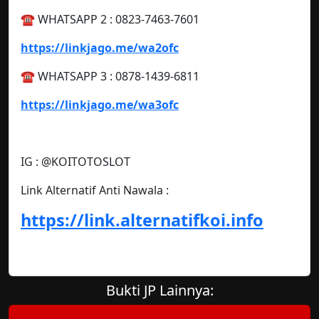
☎️ WHATSAPP 2 : 0823-7463-7601
https://linkjago.me/wa2ofc
☎️ WHATSAPP 3 : 0878-1439-6811
https://linkjago.me/wa3ofc
IG : @KOITOTOSLOT
Link Alternatif Anti Nawala :
https://link.alternatifkoi.info
Bukti JP Lainnya: