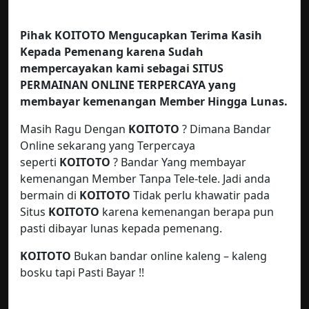
Pihak KOITOTO Mengucapkan Terima Kasih
Kepada Pemenang karena Sudah
mempercayakan kami sebagai SITUS
PERMAINAN ONLINE TERPERCAYA yang
membayar kemenangan Member Hingga Lunas.
Masih Ragu Dengan
KOITOTO
? Dimana Bandar
Online sekarang yang Terpercaya
seperti
KOITOTO
? Bandar Yang membayar
kemenangan Member Tanpa Tele-tele. Jadi anda
bermain di
KOITOTO
Tidak perlu khawatir pada
Situs
KOITOTO
karena kemenangan berapa pun
pasti dibayar lunas kepada pemenang.
KOITOTO
Bukan bandar online kaleng – kaleng
bosku tapi Pasti Bayar !!