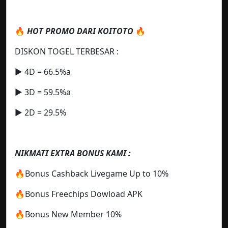
🔥
HOT PROMO DARI KOITOTO
🔥
DISKON TOGEL TERBESAR :
▶️ 4D = 66.5%a
▶️ 3D = 59.5%a
▶️ 2D = 29.5%
NIKMATI EXTRA BONUS KAMI :
🔥Bonus Cashback Livegame Up to 10%
🔥Bonus Freechips Dowload APK
🔥Bonus New Member 10%