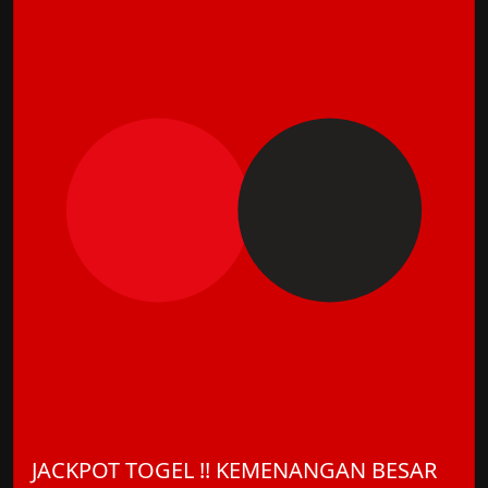
JACKPOT TOGEL !! KEMENANGAN BESAR