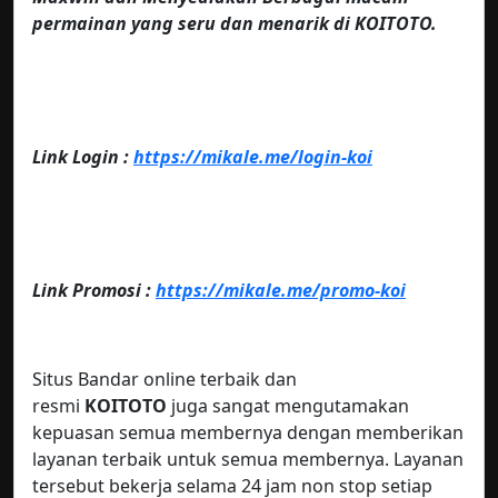
permainan yang seru dan menarik di KOITOTO.
Link Login :
https://mikale.me/login-koi
Link Promosi :
https://mikale.me/promo-koi
Situs Bandar online terbaik dan
resmi
KOITOTO
juga sangat mengutamakan
kepuasan semua membernya dengan memberikan
layanan terbaik untuk semua membernya. Layanan
tersebut bekerja selama 24 jam non stop setiap