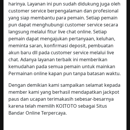
harinya. Layanan ini pun sudah didukung juga oleh
customer service berpengalaman dan profesional
yang siap membantu para pemain. Setiap pemain
pun dapat menghubungi customer service secara
langsung melalui fitur live chat online. Setiap
pemain dapat mengajukan pertanyaan, keluhan,
meminta saran, konfirmasi deposit, pembuatan
akun baru dll pada customer service melalui live
chat. Adanya layanan terbaik ini memberikan
kemudahan pada semua pemain untuk mainkan
Permainan online kapan pun tanpa batasan waktu.
Dengan demikian kami sampaikan selamat kepada
member kami yang berhasil mendapatkan jackpot
paus dan ucapan terimakasih sebesar-besarnya
karena telah memilih KOITOTO sebagai Situs
Bandar Online Terpercaya.