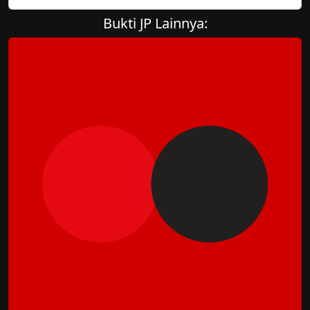
Bukti JP Lainnya: