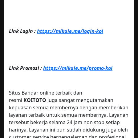
Link Login :
https://mikale.me/login-koi
Link Promosi :
https://mikale.me/promo-koi
Situs Bandar online terbaik dan
resmi
KOITOTO
juga sangat mengutamakan
kepuasan semua membernya dengan memberikan
layanan terbaik untuk semua membernya. Layanan
tersebut bekerja selama 24 jam non stop setiap
harinya. Layanan ini pun sudah didukung juga oleh
customer service berpengalaman dan profesional