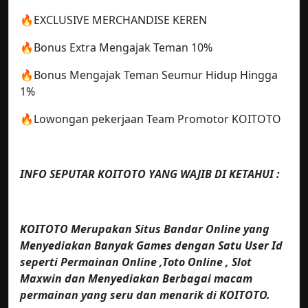
🔥EXCLUSIVE MERCHANDISE KEREN
🔥Bonus Extra Mengajak Teman 10%
🔥Bonus Mengajak Teman Seumur Hidup Hingga
1%
🔥Lowongan pekerjaan Team Promotor KOITOTO
INFO SEPUTAR KOITOTO YANG WAJIB DI KETAHUI :
KOITOTO Merupakan Situs Bandar Online yang
Menyediakan Banyak Games dengan Satu User Id
seperti Permainan Online ,Toto Online , Slot
Maxwin dan Menyediakan Berbagai macam
permainan yang seru dan menarik di KOITOTO.