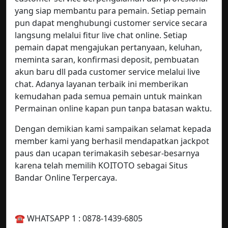
yang siap membantu para pemain. Setiap pemain
pun dapat menghubungi customer service secara
langsung melalui fitur live chat online. Setiap
pemain dapat mengajukan pertanyaan, keluhan,
meminta saran, konfirmasi deposit, pembuatan
akun baru dll pada customer service melalui live
chat. Adanya layanan terbaik ini memberikan
kemudahan pada semua pemain untuk mainkan
Permainan online kapan pun tanpa batasan waktu.
Dengan demikian kami sampaikan selamat kepada
member kami yang berhasil mendapatkan jackpot
paus dan ucapan terimakasih sebesar-besarnya
karena telah memilih KOITOTO sebagai Situs
Bandar Online Terpercaya.
☎️ WHATSAPP 1 : 0878-1439-6805