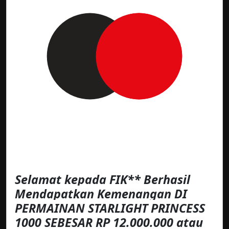
Selamat kepada FIK** Berhasil
Mendapatkan Kemenangan DI
PERMAINAN STARLIGHT PRINCESS
1000 SEBESAR RP 12.000.000 atau