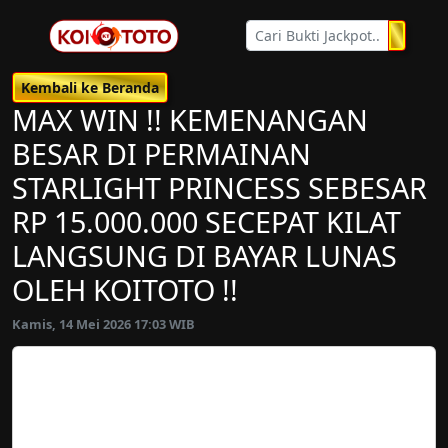
Kembali ke Beranda
MAX WIN !! KEMENANGAN
BESAR DI PERMAINAN
STARLIGHT PRINCESS SEBESAR
RP 15.000.000 SECEPAT KILAT
LANGSUNG DI BAYAR LUNAS
OLEH KOITOTO !!
Kamis, 14 Mei 2026 17:03 WIB