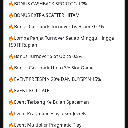
🔥BONUS CASHBACK SPORTGG 10%
🔥BONUS EXTRA SCATTER HITAM
🔥Bonus Cashback Turnover LiveGame 0.7%
🔥Lomba Panjat Turnover Setiap Minggu Hingga
150 JT Rupiah
🔥Bonus Turnover Slot Up to 0.5%
🔥Bonus Cashback Up to 3% Slot Game
🔥EVENT FREESPIN 20% DAN BUYSPIN 15%
🔥EVENT KOI GATE
🔥Event Terbang Ke Bulan Spaceman
🔥Event Pragmatic Play Joker Jewels
🔥Event Multiplier Pragmatic Play