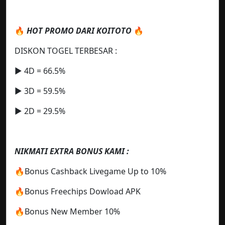
🔥
HOT PROMO DARI KOITOTO
🔥
DISKON TOGEL TERBESAR :
▶️ 4D = 66.5%
▶️ 3D = 59.5%
▶️ 2D = 29.5%
NIKMATI EXTRA BONUS KAMI :
🔥Bonus Cashback Livegame Up to 10%
🔥Bonus Freechips Dowload APK
🔥Bonus New Member 10%