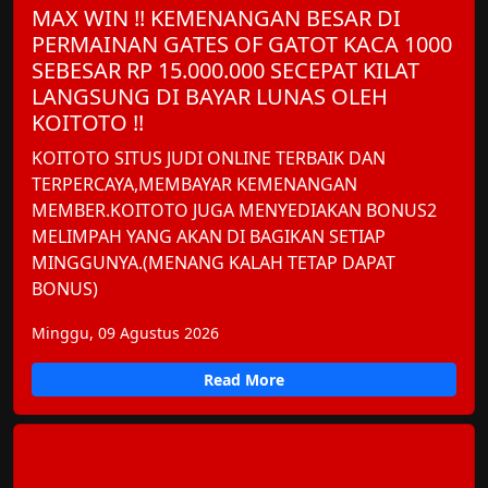
MAX WIN !! KEMENANGAN BESAR DI
PERMAINAN GATES OF GATOT KACA 1000
SEBESAR RP 15.000.000 SECEPAT KILAT
LANGSUNG DI BAYAR LUNAS OLEH
KOITOTO !!
KOITOTO SITUS JUDI ONLINE TERBAIK DAN
TERPERCAYA,MEMBAYAR KEMENANGAN
MEMBER.KOITOTO JUGA MENYEDIAKAN BONUS2
MELIMPAH YANG AKAN DI BAGIKAN SETIAP
MINGGUNYA.(MENANG KALAH TETAP DAPAT
BONUS)
Minggu, 09 Agustus 2026
Read More