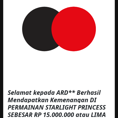
Selamat kepada ARD** Berhasil
Mendapatkan Kemenangan DI
PERMAINAN STARLIGHT PRINCESS
SEBESAR RP 15.000.000 atau LIMA