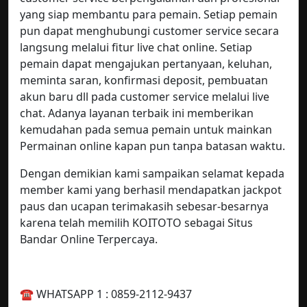
yang siap membantu para pemain. Setiap pemain
pun dapat menghubungi customer service secara
langsung melalui fitur live chat online. Setiap
pemain dapat mengajukan pertanyaan, keluhan,
meminta saran, konfirmasi deposit, pembuatan
akun baru dll pada customer service melalui live
chat. Adanya layanan terbaik ini memberikan
kemudahan pada semua pemain untuk mainkan
Permainan online kapan pun tanpa batasan waktu.
Dengan demikian kami sampaikan selamat kepada
member kami yang berhasil mendapatkan jackpot
paus dan ucapan terimakasih sebesar-besarnya
karena telah memilih KOITOTO sebagai Situs
Bandar Online Terpercaya.
☎️ WHATSAPP 1 : 0859-2112-9437