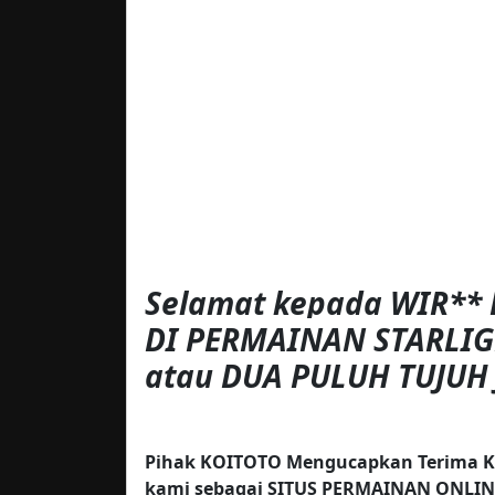
Selamat kepada WIR**
DI PERMAINAN STARLIGH
atau DUA PULUH TUJUH 
Pihak KOITOTO Mengucapkan Terima 
kami sebagai SITUS PERMAINAN ONLI