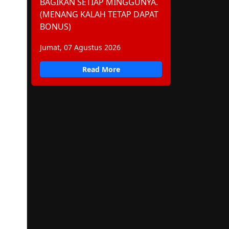
BAGIKAN SETIAP MINGGUNYA.
(MENANG KALAH TETAP DAPAT
BONUS)
Jumat, 07 Agustus 2026
Read More