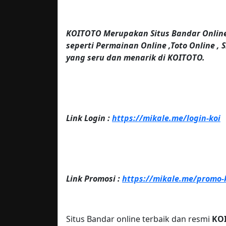
KOITOTO Merupakan Situs Bandar Onlin
seperti Permainan Online ,Toto Online
yang seru dan menarik di KOITOTO.
Link Login :
https://mikale.me/login-koi
Link Promosi :
https://mikale.me/promo-
Situs Bandar online terbaik dan resmi
KO