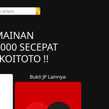
RMAINAN
.000 SECEPAT
KOITOTO !!
Bukti JP Lainnya: