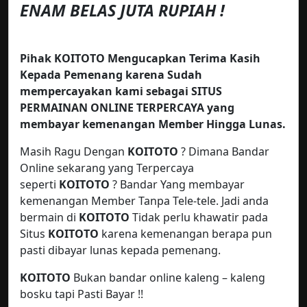
ENAM BELAS JUTA RUPIAH !
Pihak KOITOTO Mengucapkan Terima Kasih
Kepada Pemenang karena Sudah
mempercayakan kami sebagai SITUS
PERMAINAN ONLINE TERPERCAYA yang
membayar kemenangan Member Hingga Lunas.
Masih Ragu Dengan
KOITOTO
? Dimana Bandar
Online sekarang yang Terpercaya
seperti
KOITOTO
? Bandar Yang membayar
kemenangan Member Tanpa Tele-tele. Jadi anda
bermain di
KOITOTO
Tidak perlu khawatir pada
Situs
KOITOTO
karena kemenangan berapa pun
pasti dibayar lunas kepada pemenang.
KOITOTO
Bukan bandar online kaleng – kaleng
bosku tapi Pasti Bayar !!