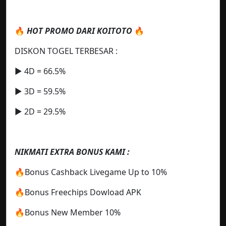
🔥
HOT PROMO DARI KOITOTO
🔥
DISKON TOGEL TERBESAR :
▶️ 4D = 66.5%
▶️ 3D = 59.5%
▶️ 2D = 29.5%
NIKMATI EXTRA BONUS KAMI :
🔥Bonus Cashback Livegame Up to 10%
🔥Bonus Freechips Dowload APK
🔥Bonus New Member 10%