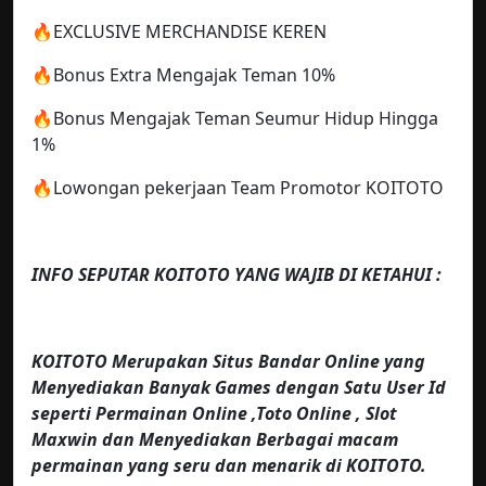
🔥EXCLUSIVE MERCHANDISE KEREN
🔥Bonus Extra Mengajak Teman 10%
🔥Bonus Mengajak Teman Seumur Hidup Hingga
1%
🔥Lowongan pekerjaan Team Promotor KOITOTO
INFO SEPUTAR KOITOTO YANG WAJIB DI KETAHUI :
KOITOTO Merupakan Situs Bandar Online yang
Menyediakan Banyak Games dengan Satu User Id
seperti Permainan Online ,Toto Online , Slot
Maxwin dan Menyediakan Berbagai macam
permainan yang seru dan menarik di KOITOTO.