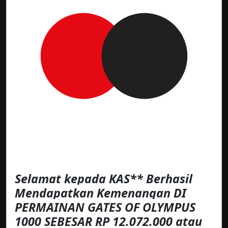
Selamat kepada KAS** Berhasil
Mendapatkan Kemenangan DI
PERMAINAN GATES OF OLYMPUS
1000 SEBESAR RP 12.072.000 atau