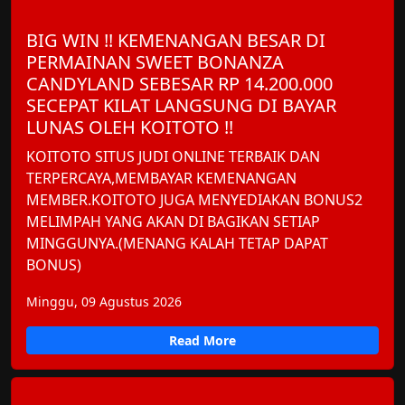
BIG WIN !! KEMENANGAN BESAR DI
PERMAINAN SWEET BONANZA
CANDYLAND SEBESAR RP 14.200.000
SECEPAT KILAT LANGSUNG DI BAYAR
LUNAS OLEH KOITOTO !!
KOITOTO SITUS JUDI ONLINE TERBAIK DAN
TERPERCAYA,MEMBAYAR KEMENANGAN
MEMBER.KOITOTO JUGA MENYEDIAKAN BONUS2
MELIMPAH YANG AKAN DI BAGIKAN SETIAP
MINGGUNYA.(MENANG KALAH TETAP DAPAT
BONUS)
Minggu, 09 Agustus 2026
Read More