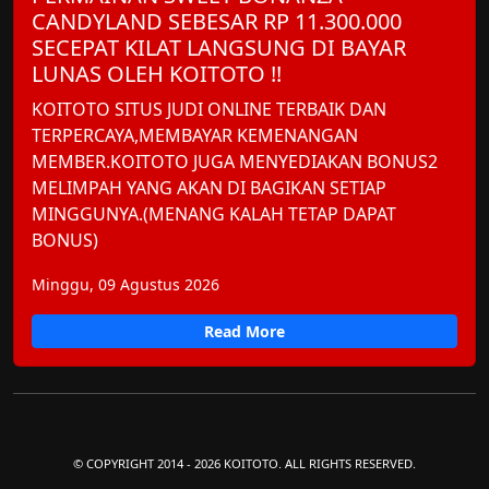
CANDYLAND SEBESAR RP 11.300.000
SECEPAT KILAT LANGSUNG DI BAYAR
LUNAS OLEH KOITOTO !!
KOITOTO SITUS JUDI ONLINE TERBAIK DAN
TERPERCAYA,MEMBAYAR KEMENANGAN
MEMBER.KOITOTO JUGA MENYEDIAKAN BONUS2
MELIMPAH YANG AKAN DI BAGIKAN SETIAP
MINGGUNYA.(MENANG KALAH TETAP DAPAT
BONUS)
Minggu, 09 Agustus 2026
Read More
© COPYRIGHT 2014 - 2026 KOITOTO. ALL RIGHTS RESERVED.