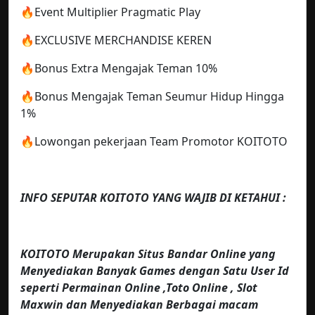
🔥Event Multiplier Pragmatic Play
🔥EXCLUSIVE MERCHANDISE KEREN
🔥Bonus Extra Mengajak Teman 10%
🔥Bonus Mengajak Teman Seumur Hidup Hingga
1%
🔥Lowongan pekerjaan Team Promotor KOITOTO
INFO SEPUTAR KOITOTO YANG WAJIB DI KETAHUI :
KOITOTO Merupakan Situs Bandar Online yang
Menyediakan Banyak Games dengan Satu User Id
seperti Permainan Online ,Toto Online , Slot
Maxwin dan Menyediakan Berbagai macam