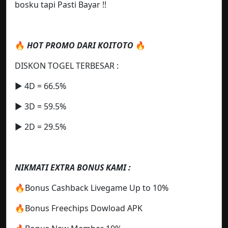
bosku tapi Pasti Bayar !!
🔥
HOT PROMO DARI KOITOTO
🔥
DISKON TOGEL TERBESAR :
▶️ 4D = 66.5%
▶️ 3D = 59.5%
▶️ 2D = 29.5%
NIKMATI EXTRA BONUS KAMI :
🔥Bonus Cashback Livegame Up to 10%
🔥Bonus Freechips Dowload APK