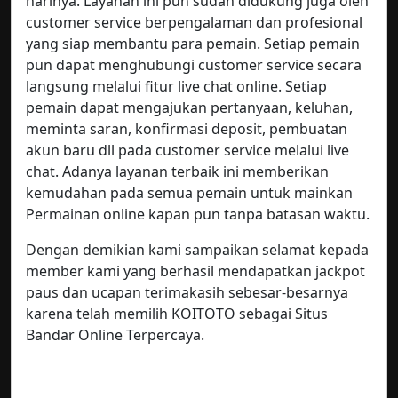
harinya. Layanan ini pun sudah didukung juga oleh
customer service berpengalaman dan profesional
yang siap membantu para pemain. Setiap pemain
pun dapat menghubungi customer service secara
langsung melalui fitur live chat online. Setiap
pemain dapat mengajukan pertanyaan, keluhan,
meminta saran, konfirmasi deposit, pembuatan
akun baru dll pada customer service melalui live
chat. Adanya layanan terbaik ini memberikan
kemudahan pada semua pemain untuk mainkan
Permainan online kapan pun tanpa batasan waktu.
Dengan demikian kami sampaikan selamat kepada
member kami yang berhasil mendapatkan jackpot
paus dan ucapan terimakasih sebesar-besarnya
karena telah memilih KOITOTO sebagai Situs
Bandar Online Terpercaya.