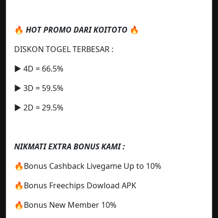
🔥
HOT PROMO DARI KOITOTO
🔥
DISKON TOGEL TERBESAR :
▶️ 4D = 66.5%
▶️ 3D = 59.5%
▶️ 2D = 29.5%
NIKMATI EXTRA BONUS KAMI :
🔥Bonus Cashback Livegame Up to 10%
🔥Bonus Freechips Dowload APK
🔥Bonus New Member 10%