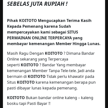
SEBELAS JUTA RUPIAH !
Pihak KOITOTO Mengucapkan Terima Kasih
Kepada Pemenang karena Sudah
mempercayakan kami sebagai SITUS
PERMAINAN ONLINE TERPERCAYA yang
membayar kemenangan Member Hingga Lunas.
Masih Ragu Dengan
KOITOTO
? Dimana Bandar
Online sekarang yang Terpercaya
seperti
KOITOTO
? Bandar Yang membayar
kemenangan Member Tanpa Tele-tele. Jadi anda
bermain di
KOITOTO
Tidak perlu khawatir pada
Situs
KOITOTO
karena kemenangan berapa pun
pasti dibayar lunas kepada pemenang.
KOITOTO
Bukan bandar online kaleng – kaleng
bosku tapi Pasti Bayar !!