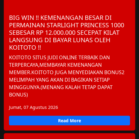
BIG WIN !! KEMENANGAN BESAR DI
PERMAINAN STARLIGHT PRINCESS 1000
SEBESAR RP 12.000.000 SECEPAT KILAT
LANGSUNG DI BAYAR LUNAS OLEH
KOITOTO !!
KOITOTO SITUS JUDI ONLINE TERBAIK DAN
TERPERCAYA,MEMBAYAR KEMENANGAN
MEMBER.KOITOTO JUGA MENYEDIAKAN BONUS2
MELIMPAH YANG AKAN DI BAGIKAN SETIAP
MINGGUNYA.(MENANG KALAH TETAP DAPAT
BONUS)
Jumat, 07 Agustus 2026
Read More