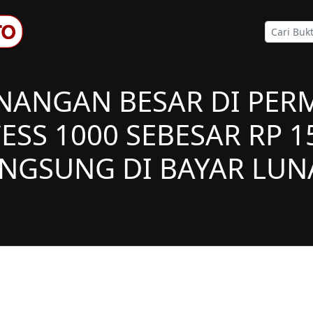
ENANGAN BESAR DI PE
ESS 1000 SEBESAR RP 1
LANGSUNG DI BAYAR LUN