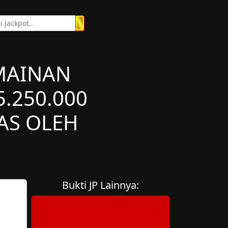
RMAINAN
5.250.000
AS OLEH
Bukti JP Lainnya: