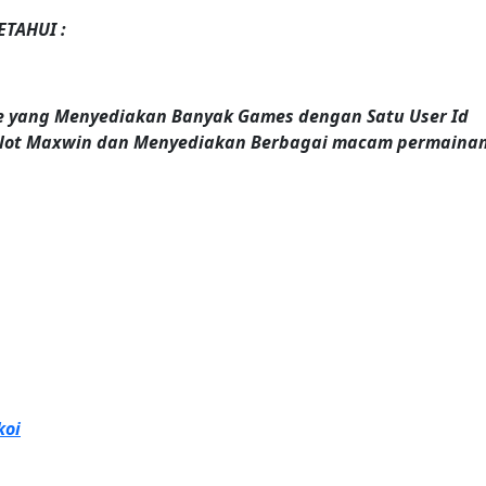
ETAHUI :
e yang Menyediakan Banyak Games dengan Satu User Id
 , Slot Maxwin dan Menyediakan Berbagai macam permaina
koi