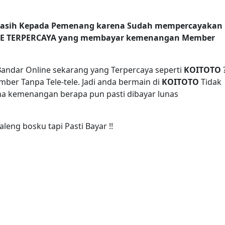
Kasih Kepada Pemenang karena Sudah mempercayakan
NE TERPERCAYA yang membayar kemenangan Member
andar Online sekarang yang Terpercaya seperti
KOITOTO
r Tanpa Tele-tele. Jadi anda bermain di
KOITOTO
Tidak
a kemenangan berapa pun pasti dibayar lunas
leng bosku tapi Pasti Bayar !!