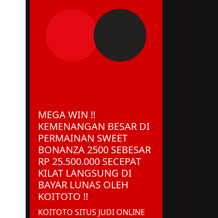
MEGA WIN !!
KEMENANGAN BESAR DI
PERMAINAN SWEET
BONANZA 2500 SEBESAR
RP 25.500.000 SECEPAT
KILAT LANGSUNG DI
BAYAR LUNAS OLEH
KOITOTO !!
KOITOTO SITUS JUDI ONLINE