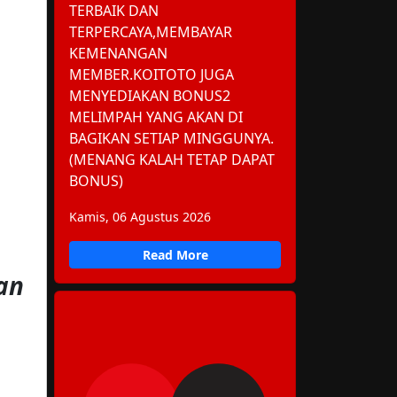
TERBAIK DAN
TERPERCAYA,MEMBAYAR
KEMENANGAN
MEMBER.KOITOTO JUGA
MENYEDIAKAN BONUS2
MELIMPAH YANG AKAN DI
BAGIKAN SETIAP MINGGUNYA.
(MENANG KALAH TETAP DAPAT
BONUS)
Kamis, 06 Agustus 2026
Read More
an