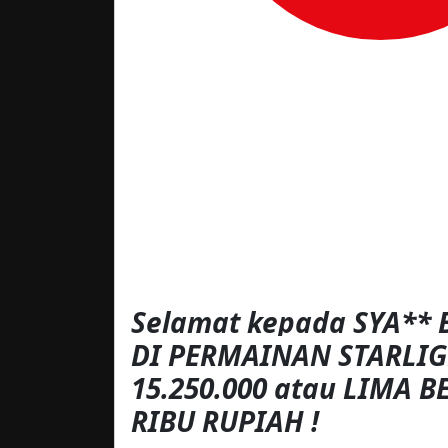
Selamat kepada SYA**
DI PERMAINAN STARLIG
15.250.000 atau LIMA 
RIBU RUPIAH !