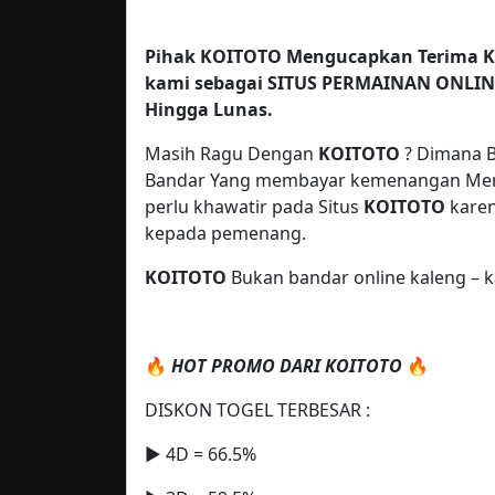
Pihak KOITOTO Mengucapkan Terima 
kami sebagai SITUS PERMAINAN ONLI
Hingga Lunas.
Masih Ragu Dengan
KOITOTO
? Dimana B
Bandar Yang membayar kemenangan Membe
perlu khawatir pada Situs
KOITOTO
karen
kepada pemenang.
KOITOTO
Bukan bandar online kaleng – ka
🔥
HOT PROMO DARI KOITOTO
🔥
DISKON TOGEL TERBESAR :
▶️ 4D = 66.5%