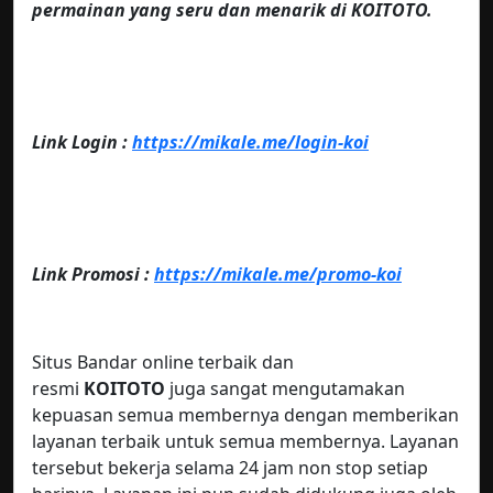
permainan yang seru dan menarik di KOITOTO.
Link Login :
https://mikale.me/login-koi
Link Promosi :
https://mikale.me/promo-koi
Situs Bandar online terbaik dan
resmi
KOITOTO
juga sangat mengutamakan
kepuasan semua membernya dengan memberikan
layanan terbaik untuk semua membernya. Layanan
tersebut bekerja selama 24 jam non stop setiap