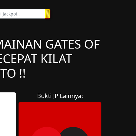
MAINAN GATES OF
ECEPAT KILAT
O !!
Bukti JP Lainnya: