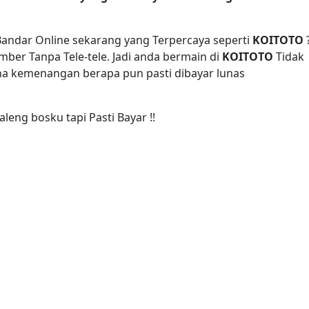
andar Online sekarang yang Terpercaya seperti
KOITOTO
r Tanpa Tele-tele. Jadi anda bermain di
KOITOTO
Tidak
a kemenangan berapa pun pasti dibayar lunas
leng bosku tapi Pasti Bayar !!