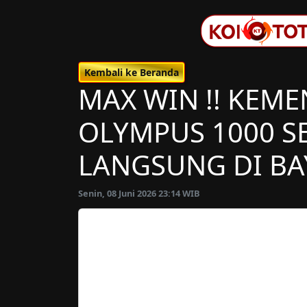
Kembali ke Beranda
MAX WIN !! KEM
OLYMPUS 1000 SE
LANGSUNG DI BAY
Senin, 08 Juni 2026 23:14 WIB