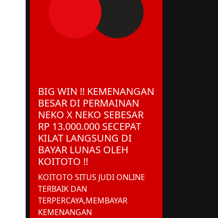
BIG WIN !! KEMENANGAN
BESAR DI PERMAINAN
NEKO X NEKO SEBESAR
RP 13.000.000 SECEPAT
KILAT LANGSUNG DI
BAYAR LUNAS OLEH
KOITOTO !!
KOITOTO SITUS JUDI ONLINE
TERBAIK DAN
TERPERCAYA,MEMBAYAR
KEMENANGAN