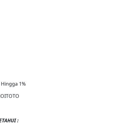
 Hingga 1%
KOITOTO
ETAHUI :