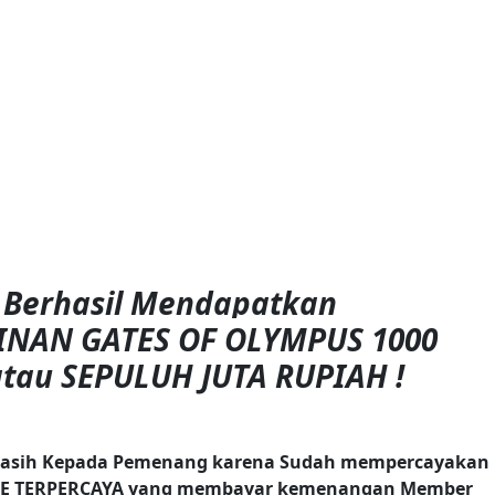
 Berhasil Mendapatkan
NAN GATES OF OLYMPUS 1000
atau SEPULUH JUTA RUPIAH !
Kasih Kepada Pemenang karena Sudah mempercayakan
NE TERPERCAYA yang membayar kemenangan Member