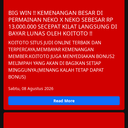
BIG WIN !! KEMENANGAN BESAR DI
PERMAINAN NEKO X NEKO SEBESAR RP
13.000.000 SECEPAT KILAT LANGSUNG DI
BAYAR LUNAS OLEH KOITOTO !!
KOITOTO SITUS JUDI ONLINE TERBAIK DAN
TERPERCAYA,MEMBAYAR KEMENANGAN
MEMBER.KOITOTO JUGA MENYEDIAKAN BONUS2
MELIMPAH YANG AKAN DI BAGIKAN SETIAP
MINGGUNYA.(MENANG KALAH TETAP DAPAT
BONUS)
Sabtu, 08 Agustus 2026
Read More