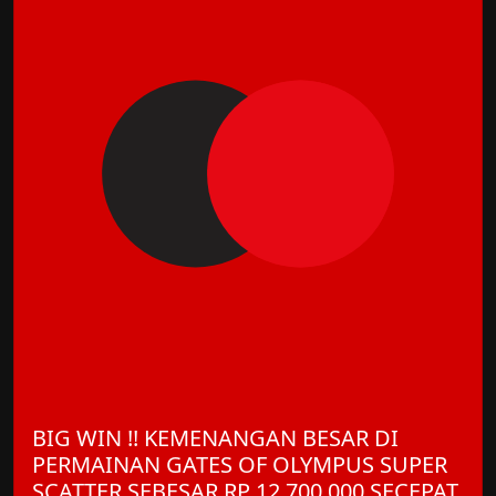
BIG WIN !! KEMENANGAN BESAR DI
PERMAINAN GATES OF OLYMPUS SUPER
SCATTER SEBESAR RP 12.700.000 SECEPAT