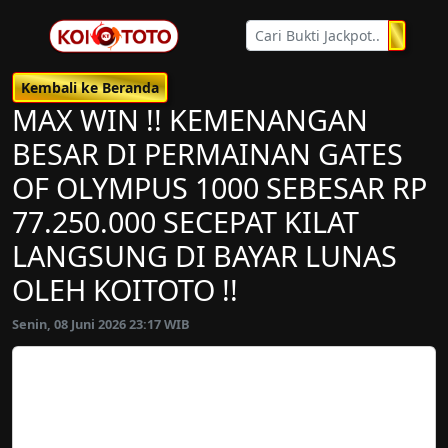
Kembali ke Beranda
MAX WIN !! KEMENANGAN
BESAR DI PERMAINAN GATES
OF OLYMPUS 1000 SEBESAR RP
77.250.000 SECEPAT KILAT
LANGSUNG DI BAYAR LUNAS
OLEH KOITOTO !!
Senin, 08 Juni 2026 23:17 WIB