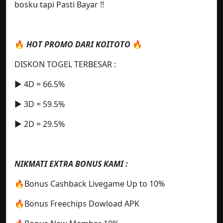
bosku tapi Pasti Bayar !!
🔥
HOT PROMO DARI KOITOTO
🔥
DISKON TOGEL TERBESAR :
▶️ 4D = 66.5%
▶️ 3D = 59.5%
▶️ 2D = 29.5%
NIKMATI EXTRA BONUS KAMI :
🔥Bonus Cashback Livegame Up to 10%
🔥Bonus Freechips Dowload APK