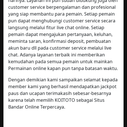
harinya. Layanan ini pun sudah didukung juga oleh
customer service berpengalaman dan profesional
yang siap membantu para pemain. Setiap pemain
pun dapat menghubungi customer service secara
langsung melalui fitur live chat online. Setiap
pemain dapat mengajukan pertanyaan, keluhan,
meminta saran, konfirmasi deposit, pembuatan
akun baru dll pada customer service melalui live
chat. Adanya layanan terbaik ini memberikan
kemudahan pada semua pemain untuk mainkan
Permainan online kapan pun tanpa batasan waktu.
Dengan demikian kami sampaikan selamat kepada
member kami yang berhasil mendapatkan jackpot
paus dan ucapan terimakasih sebesar-besarnya
karena telah memilih KOITOTO sebagai Situs
Bandar Online Terpercaya.