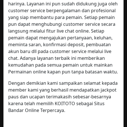
harinya. Layanan ini pun sudah didukung juga oleh
customer service berpengalaman dan profesional
yang siap membantu para pemain. Setiap pemain
pun dapat menghubungi customer service secara
langsung melalui fitur live chat online. Setiap
pemain dapat mengajukan pertanyaan, keluhan,
meminta saran, konfirmasi deposit, pembuatan
akun baru dll pada customer service melalui live
chat. Adanya layanan terbaik ini memberikan
kemudahan pada semua pemain untuk mainkan
Permainan online kapan pun tanpa batasan waktu.
Dengan demikian kami sampaikan selamat kepada
member kami yang berhasil mendapatkan jackpot
paus dan ucapan terimakasih sebesar-besarnya
karena telah memilih KOITOTO sebagai Situs
Bandar Online Terpercaya.