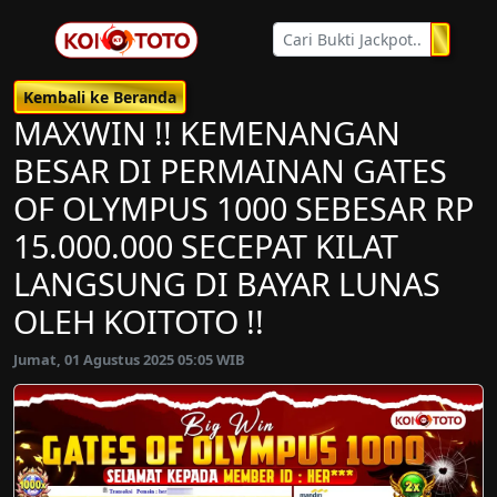
Kembali ke Beranda
MAXWIN !! KEMENANGAN
BESAR DI PERMAINAN GATES
OF OLYMPUS 1000 SEBESAR RP
15.000.000 SECEPAT KILAT
LANGSUNG DI BAYAR LUNAS
OLEH KOITOTO !!
Jumat, 01 Agustus 2025 05:05 WIB