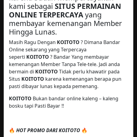
kami sebagai
SITUS PERMAINAN
ONLINE TERPERCAYA
yang
membayar kemenangan Member
Hingga Lunas.
Masih Ragu Dengan
KOITOTO
? Dimana Bandar
Online sekarang yang Terpercaya
seperti
KOITOTO
? Bandar Yang membayar
kemenangan Member Tanpa Tele-tele. Jadi anda
bermain di
KOITOTO
Tidak perlu khawatir pada
Situs
KOITOTO
karena kemenangan berapa pun
pasti dibayar lunas kepada pemenang.
KOITOTO
Bukan bandar online kaleng – kaleng
bosku tapi Pasti Bayar !!
🔥
HOT PROMO DARI KOITOTO
🔥