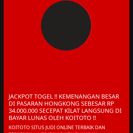
JACKPOT TOGEL !! KEMENANGAN BESAR
DI PASARAN HONGKONG SEBESAR RP
34.000.000 SECEPAT KILAT LANGSUNG DI
BAYAR LUNAS OLEH KOITOTO !!
KOITOTO SITUS JUDI ONLINE TERBAIK DAN