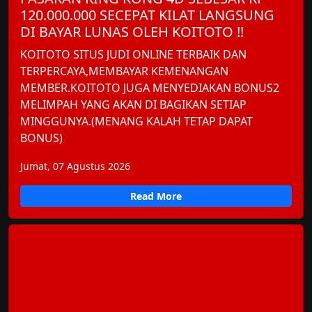
120.000.000 SECEPAT KILAT LANGSUNG
DI BAYAR LUNAS OLEH KOITOTO !!
KOITOTO SITUS JUDI ONLINE TERBAIK DAN
TERPERCAYA,MEMBAYAR KEMENANGAN
MEMBER.KOITOTO JUGA MENYEDIAKAN BONUS2
MELIMPAH YANG AKAN DI BAGIKAN SETIAP
MINGGUNYA.(MENANG KALAH TETAP DAPAT
BONUS)
Jumat, 07 Agustus 2026
Read More