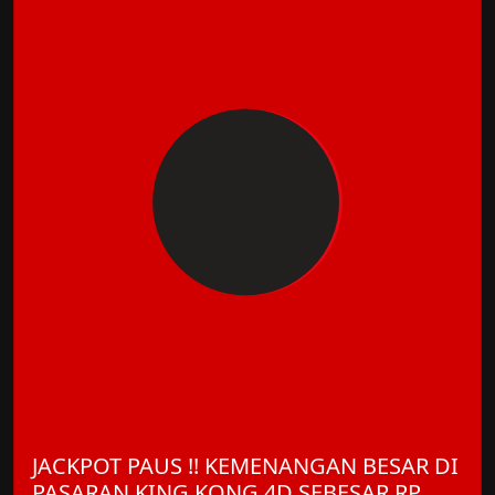
JACKPOT PAUS !! KEMENANGAN BESAR DI
PASARAN KING KONG 4D SEBESAR RP