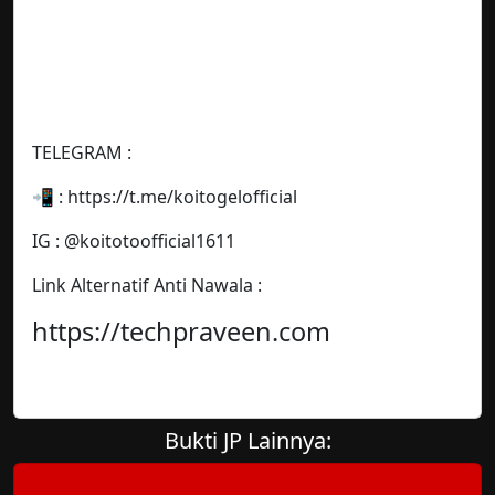
TELEGRAM :
📲 : https://t.me/koitogelofficial
IG : @koitotoofficial1611
Link Alternatif Anti Nawala :
https://techpraveen.com
Bukti JP Lainnya: