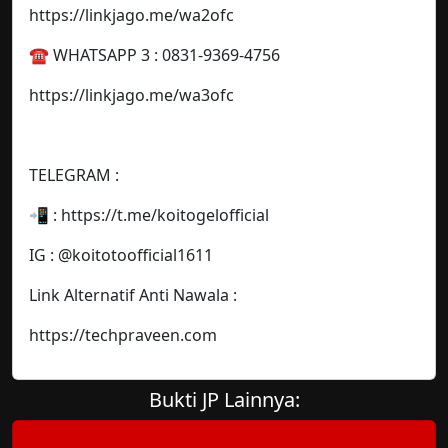
https://linkjago.me/wa2ofc
☎️ WHATSAPP 3 : 0831-9369-4756
https://linkjago.me/wa3ofc
TELEGRAM :
📲 : https://t.me/koitogelofficial
IG : @koitotoofficial1611
Link Alternatif Anti Nawala :
https://techpraveen.com
Bukti JP Lainnya: