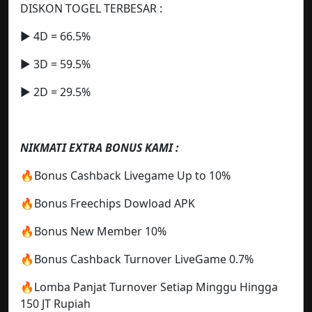
DISKON TOGEL TERBESAR :
▶️ 4D = 66.5%
▶️ 3D = 59.5%
▶️ 2D = 29.5%
NIKMATI EXTRA BONUS KAMI :
🔥Bonus Cashback Livegame Up to 10%
🔥Bonus Freechips Dowload APK
🔥Bonus New Member 10%
🔥Bonus Cashback Turnover LiveGame 0.7%
🔥Lomba Panjat Turnover Setiap Minggu Hingga
150 JT Rupiah