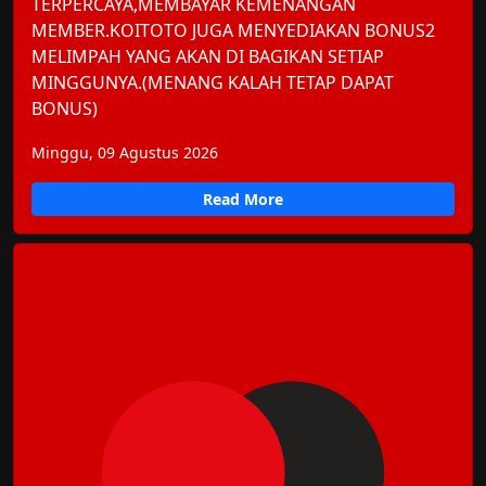
TERPERCAYA,MEMBAYAR KEMENANGAN
MEMBER.KOITOTO JUGA MENYEDIAKAN BONUS2
MELIMPAH YANG AKAN DI BAGIKAN SETIAP
MINGGUNYA.(MENANG KALAH TETAP DAPAT
BONUS)
Minggu, 09 Agustus 2026
Read More