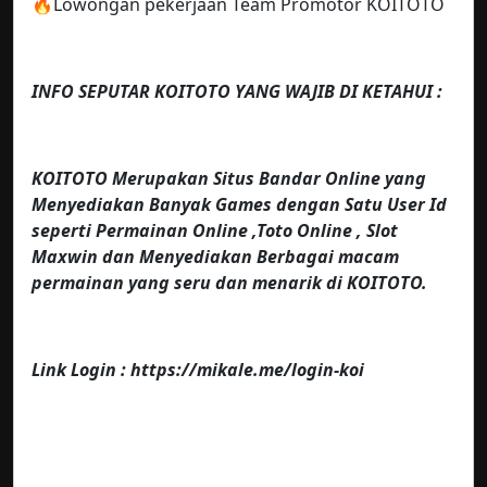
🔥Lowongan pekerjaan Team Promotor KOITOTO
INFO SEPUTAR KOITOTO YANG WAJIB DI KETAHUI :
KOITOTO Merupakan Situs Bandar Online yang
Menyediakan Banyak Games dengan Satu User Id
seperti Permainan Online ,Toto Online , Slot
Maxwin dan Menyediakan Berbagai macam
permainan yang seru dan menarik di KOITOTO.
Link Login : https://mikale.me/login-koi