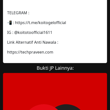
TELEGRAM :
📲 : https://t.me/koitogelofficial
IG : @koitotoofficial1611
Link Alternatif Anti Nawala :
https://techpraveen.com
Bukti JP Lainnya: