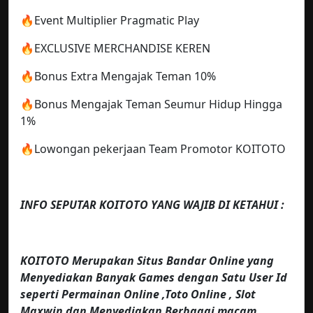
🔥Event Multiplier Pragmatic Play
🔥EXCLUSIVE MERCHANDISE KEREN
🔥Bonus Extra Mengajak Teman 10%
🔥Bonus Mengajak Teman Seumur Hidup Hingga
1%
🔥Lowongan pekerjaan Team Promotor KOITOTO
INFO SEPUTAR KOITOTO YANG WAJIB DI KETAHUI :
KOITOTO Merupakan Situs Bandar Online yang
Menyediakan Banyak Games dengan Satu User Id
seperti Permainan Online ,Toto Online , Slot
Maxwin dan Menyediakan Berbagai macam