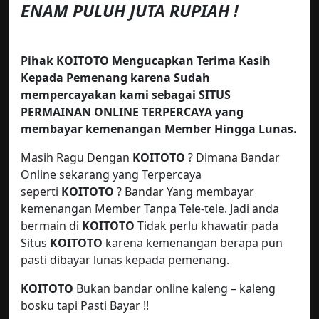
ENAM PULUH JUTA RUPIAH !
Pihak KOITOTO Mengucapkan Terima Kasih
Kepada Pemenang karena Sudah
mempercayakan kami sebagai SITUS
PERMAINAN ONLINE TERPERCAYA yang
membayar kemenangan Member Hingga Lunas.
Masih Ragu Dengan
KOITOTO
? Dimana Bandar
Online sekarang yang Terpercaya
seperti
KOITOTO
? Bandar Yang membayar
kemenangan Member Tanpa Tele-tele. Jadi anda
bermain di
KOITOTO
Tidak perlu khawatir pada
Situs
KOITOTO
karena kemenangan berapa pun
pasti dibayar lunas kepada pemenang.
KOITOTO
Bukan bandar online kaleng – kaleng
bosku tapi Pasti Bayar !!