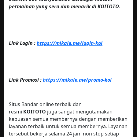
permainan yang seru dan menarik di KOITOTO.
Link Login :
https://mikale.me/login-koi
Link Promosi :
https://mikale.me/promo-koi
Situs Bandar online terbaik dan
resmi
KOITOTO
juga sangat mengutamakan
kepuasan semua membernya dengan memberikan
layanan terbaik untuk semua membernya. Layanan
tersebut bekerja selama 24 jam non stop setiap