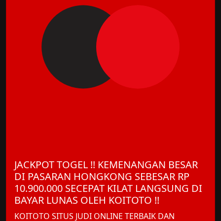
JACKPOT TOGEL !! KEMENANGAN BESAR
DI PASARAN HONGKONG SEBESAR RP
10.900.000 SECEPAT KILAT LANGSUNG DI
BAYAR LUNAS OLEH KOITOTO !!
KOITOTO SITUS JUDI ONLINE TERBAIK DAN