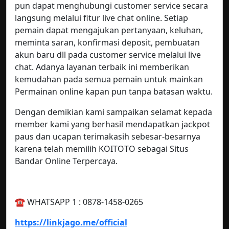
pun dapat menghubungi customer service secara
langsung melalui fitur live chat online. Setiap
pemain dapat mengajukan pertanyaan, keluhan,
meminta saran, konfirmasi deposit, pembuatan
akun baru dll pada customer service melalui live
chat. Adanya layanan terbaik ini memberikan
kemudahan pada semua pemain untuk mainkan
Permainan online kapan pun tanpa batasan waktu.
Dengan demikian kami sampaikan selamat kepada
member kami yang berhasil mendapatkan jackpot
paus dan ucapan terimakasih sebesar-besarnya
karena telah memilih KOITOTO sebagai Situs
Bandar Online Terpercaya.
☎️ WHATSAPP 1 : 0878-1458-0265
https://linkjago.me/official