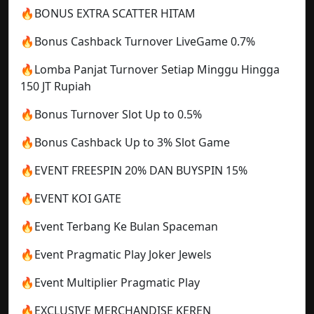
🔥BONUS EXTRA SCATTER HITAM
🔥Bonus Cashback Turnover LiveGame 0.7%
🔥Lomba Panjat Turnover Setiap Minggu Hingga
150 JT Rupiah
🔥Bonus Turnover Slot Up to 0.5%
🔥Bonus Cashback Up to 3% Slot Game
🔥EVENT FREESPIN 20% DAN BUYSPIN 15%
🔥EVENT KOI GATE
🔥Event Terbang Ke Bulan Spaceman
🔥Event Pragmatic Play Joker Jewels
🔥Event Multiplier Pragmatic Play
🔥EXCLUSIVE MERCHANDISE KEREN