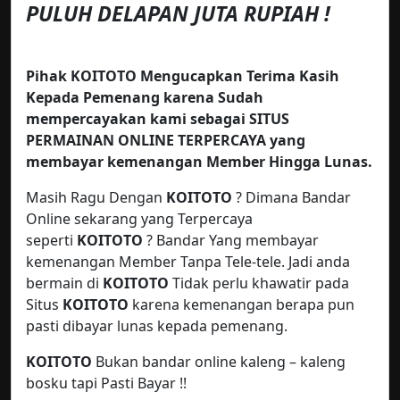
PULUH DELAPAN JUTA RUPIAH !
Pihak KOITOTO Mengucapkan Terima Kasih
Kepada Pemenang karena Sudah
mempercayakan kami sebagai SITUS
PERMAINAN ONLINE TERPERCAYA yang
membayar kemenangan Member Hingga Lunas.
Masih Ragu Dengan
KOITOTO
? Dimana Bandar
Online sekarang yang Terpercaya
seperti
KOITOTO
? Bandar Yang membayar
kemenangan Member Tanpa Tele-tele. Jadi anda
bermain di
KOITOTO
Tidak perlu khawatir pada
Situs
KOITOTO
karena kemenangan berapa pun
pasti dibayar lunas kepada pemenang.
KOITOTO
Bukan bandar online kaleng – kaleng
bosku tapi Pasti Bayar !!