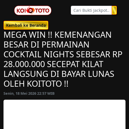
Kembali ke Beranda
MEGA WIN !! KEMENANGAN
BESAR DI PERMAINAN
COCKTAIL NIGHTS SEBESAR RP
28.000.000 SECEPAT KILAT
LANGSUNG DI BAYAR LUNAS
OLEH KOITOTO !!
Senin, 18 Mei 2026 22:57 WIB