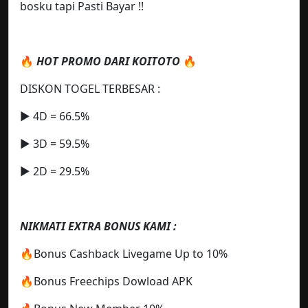
bosku tapi Pasti Bayar !!
🔥
HOT PROMO DARI KOITOTO
🔥
DISKON TOGEL TERBESAR :
▶️ 4D = 66.5%
▶️ 3D = 59.5%
▶️ 2D = 29.5%
NIKMATI EXTRA BONUS KAMI :
🔥Bonus Cashback Livegame Up to 10%
🔥Bonus Freechips Dowload APK