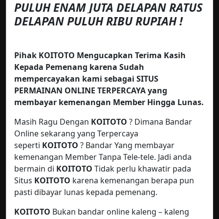
PULUH ENAM JUTA DELAPAN RATUS
DELAPAN PULUH RIBU RUPIAH !
Pihak KOITOTO Mengucapkan Terima Kasih
Kepada Pemenang karena Sudah
mempercayakan kami sebagai SITUS
PERMAINAN ONLINE TERPERCAYA yang
membayar kemenangan Member Hingga Lunas.
Masih Ragu Dengan
KOITOTO
? Dimana Bandar
Online sekarang yang Terpercaya
seperti
KOITOTO
? Bandar Yang membayar
kemenangan Member Tanpa Tele-tele. Jadi anda
bermain di
KOITOTO
Tidak perlu khawatir pada
Situs
KOITOTO
karena kemenangan berapa pun
pasti dibayar lunas kepada pemenang.
KOITOTO
Bukan bandar online kaleng – kaleng