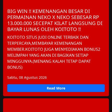
BIG WIN !! KEMENANGAN BESAR DI
PERMAINAN NEKO X NEKO SEBESAR RP
13.000.000 SECEPAT KILAT LANGSUNG DI
BAYAR LUNAS OLEH KOITOTO !!
KOITOTO SITUS JUDI ONLINE TERBAIK DAN
TERPERCAYA,MEMBAYAR KEMENANGAN
MEMBER.KOITOTO JUGA MENYEDIAKAN BONUS2
MELIMPAH YANG AKAN DI BAGIKAN SETIAP
MINGGUNYA.(MENANG KALAH TETAP DAPAT
BONUS)
Sabtu, 08 Agustus 2026
Read More