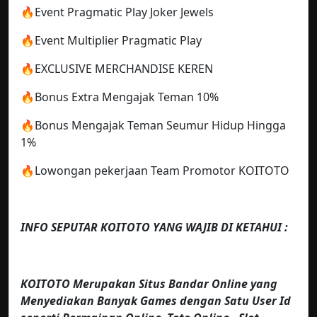
🔥Event Pragmatic Play Joker Jewels
🔥Event Multiplier Pragmatic Play
🔥EXCLUSIVE MERCHANDISE KEREN
🔥Bonus Extra Mengajak Teman 10%
🔥Bonus Mengajak Teman Seumur Hidup Hingga
1%
🔥Lowongan pekerjaan Team Promotor KOITOTO
INFO SEPUTAR KOITOTO YANG WAJIB DI KETAHUI :
KOITOTO Merupakan Situs Bandar Online yang
Menyediakan Banyak Games dengan Satu User Id