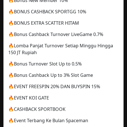
🔥Bonus New Member 10%
🔥BONUS CASHBACK SPORTGG 10%
🔥BONUS EXTRA SCATTER HITAM
🔥Bonus Cashback Turnover LiveGame 0.7%
🔥Lomba Panjat Turnover Setiap Minggu Hingga
150 JT Rupiah
🔥Bonus Turnover Slot Up to 0.5%
🔥Bonus Cashback Up to 3% Slot Game
🔥EVENT FREESPIN 20% DAN BUYSPIN 15%
🔥EVENT KOI GATE
🔥
CASHBACK SPORTBOOK
🔥Event Terbang Ke Bulan Spaceman