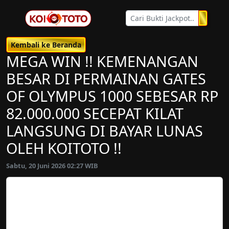
Kembali ke Beranda
MEGA WIN !! KEMENANGAN
BESAR DI PERMAINAN GATES
OF OLYMPUS 1000 SEBESAR RP
82.000.000 SECEPAT KILAT
LANGSUNG DI BAYAR LUNAS
OLEH KOITOTO !!
Sabtu, 20 Juni 2026 02:27 WIB