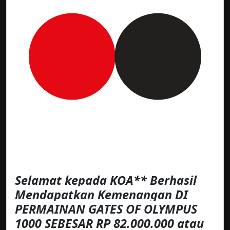
Selamat kepada KOA** Berhasil
Mendapatkan Kemenangan DI
PERMAINAN GATES OF OLYMPUS
1000 SEBESAR RP 82.000.000 atau