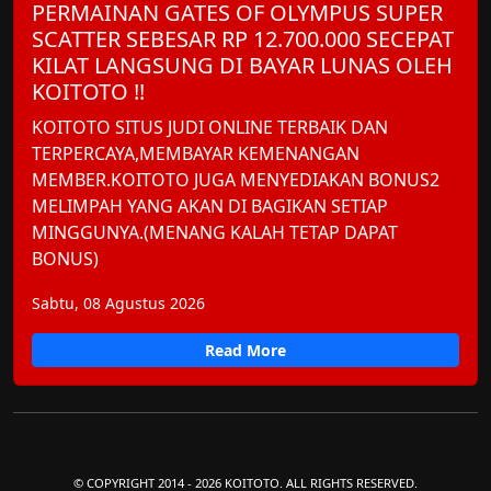
PERMAINAN GATES OF OLYMPUS SUPER
SCATTER SEBESAR RP 12.700.000 SECEPAT
KILAT LANGSUNG DI BAYAR LUNAS OLEH
KOITOTO !!
KOITOTO SITUS JUDI ONLINE TERBAIK DAN
TERPERCAYA,MEMBAYAR KEMENANGAN
MEMBER.KOITOTO JUGA MENYEDIAKAN BONUS2
MELIMPAH YANG AKAN DI BAGIKAN SETIAP
MINGGUNYA.(MENANG KALAH TETAP DAPAT
BONUS)
Sabtu, 08 Agustus 2026
Read More
© COPYRIGHT 2014 - 2026 KOITOTO. ALL RIGHTS RESERVED.