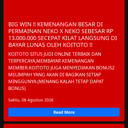
BIG WIN !! KEMENANGAN BESAR DI
PERMAINAN NEKO X NEKO SEBESAR RP
13.000.000 SECEPAT KILAT LANGSUNG DI
BAYAR LUNAS OLEH KOITOTO !!
KOITOTO SITUS JUDI ONLINE TERBAIK DAN
TERPERCAYA,MEMBAYAR KEMENANGAN
MEMBER.KOITOTO JUGA MENYEDIAKAN BONUS2
MELIMPAH YANG AKAN DI BAGIKAN SETIAP
MINGGUNYA.(MENANG KALAH TETAP DAPAT
BONUS)
Sabtu, 08 Agustus 2026
Read More