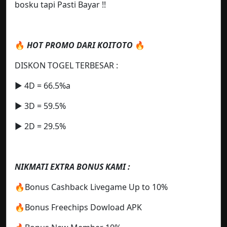
bosku tapi Pasti Bayar !!
🔥
HOT PROMO DARI KOITOTO
🔥
DISKON TOGEL TERBESAR :
▶️ 4D = 66.5%a
▶️ 3D = 59.5%
▶️ 2D = 29.5%
NIKMATI EXTRA BONUS KAMI :
🔥Bonus Cashback Livegame Up to 10%
🔥Bonus Freechips Dowload APK