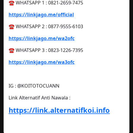
☎️ WHATSAPP 1 : 0821-2659-7475
https://linkjago.me/official
☎️ WHATSAPP 2 : 0877-9555-6103
https://linkjago.me/wa2ofc
☎️ WHATSAPP 3 : 0823-1226-7395
https://linkjago.me/wa3ofc
IG : @KOITOTOCUANN
Link Alternatif Anti Nawala :
https://link.alternatifkoi.info