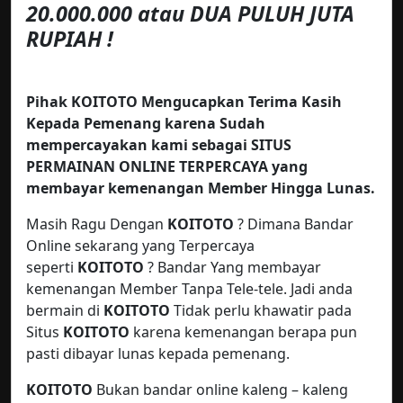
20.000.000 atau DUA PULUH JUTA
RUPIAH !
Pihak KOITOTO Mengucapkan Terima Kasih
Kepada Pemenang karena Sudah
mempercayakan kami sebagai SITUS
PERMAINAN ONLINE TERPERCAYA yang
membayar kemenangan Member Hingga Lunas.
Masih Ragu Dengan
KOITOTO
? Dimana Bandar
Online sekarang yang Terpercaya
seperti
KOITOTO
? Bandar Yang membayar
kemenangan Member Tanpa Tele-tele. Jadi anda
bermain di
KOITOTO
Tidak perlu khawatir pada
Situs
KOITOTO
karena kemenangan berapa pun
pasti dibayar lunas kepada pemenang.
KOITOTO
Bukan bandar online kaleng – kaleng