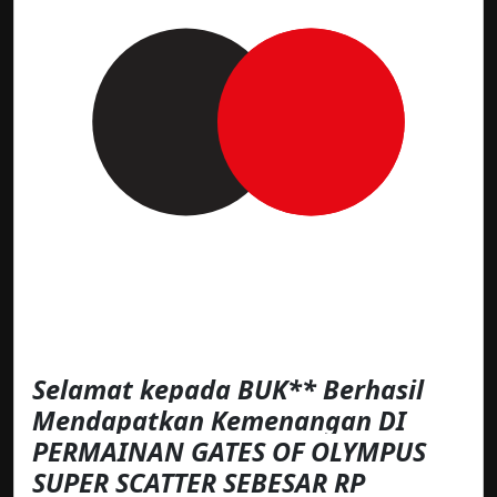
Selamat kepada BUK** Berhasil
Mendapatkan Kemenangan DI
PERMAINAN GATES OF OLYMPUS
SUPER SCATTER SEBESAR RP