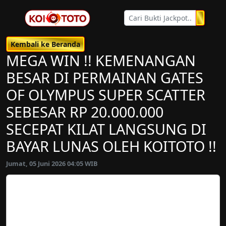
Kembali ke Beranda
MEGA WIN !! KEMENANGAN
BESAR DI PERMAINAN GATES
OF OLYMPUS SUPER SCATTER
SEBESAR RP 20.000.000
SECEPAT KILAT LANGSUNG DI
BAYAR LUNAS OLEH KOITOTO !!
Jumat, 05 Juni 2026 04:05 WIB