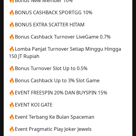
🔥Bonus New Member 10%
🔥BONUS CASHBACK SPORTGG 10%
🔥BONUS EXTRA SCATTER HITAM
🔥Bonus Cashback Turnover LiveGame 0.7%
🔥Lomba Panjat Turnover Setiap Minggu Hingga
150 JT Rupiah
🔥Bonus Turnover Slot Up to 0.5%
🔥Bonus Cashback Up to 3% Slot Game
🔥EVENT FREESPIN 20% DAN BUYSPIN 15%
🔥EVENT KOI GATE
🔥Event Terbang Ke Bulan Spaceman
🔥Event Pragmatic Play Joker Jewels