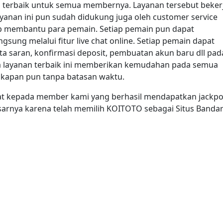
erbaik untuk semua membernya. Layanan tersebut beker
ayanan ini pun sudah didukung juga oleh customer service
p membantu para pemain. Setiap pemain pun dapat
sung melalui fitur live chat online. Setiap pemain dapat
 saran, konfirmasi deposit, pembuatan akun baru dll pad
nya layanan terbaik ini memberikan kemudahan pada semua
kapan pun tanpa batasan waktu.
t kepada member kami yang berhasil mendapatkan jackpo
sarnya karena telah memilih KOITOTO sebagai Situs Banda