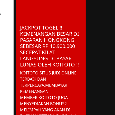
?
JACKPOT TOGEL !!
KEMENANGAN BESAR DI
PASARAN HONGKONG
SEBESAR RP 10.900.000
SECEPAT KILAT
LANGSUNG DI BAYAR
LUNAS OLEH KOITOTO !!
KOITOTO SITUS JUDI ONLINE
TERBAIK DAN
TERPERCAYA,MEMBAYAR
KEMENANGAN
MEMBER.KOITOTO JUGA
MENYEDIAKAN BONUS2
MELIMPAH YANG AKAN DI