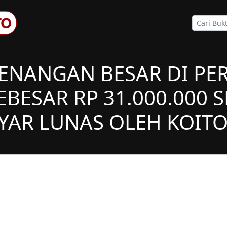
MENANGAN BESAR DI P
BESAR RP 31.000.000 S
AR LUNAS OLEH KOITOT