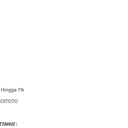
 Hingga 1%
KOITOTO
ETAHUI :