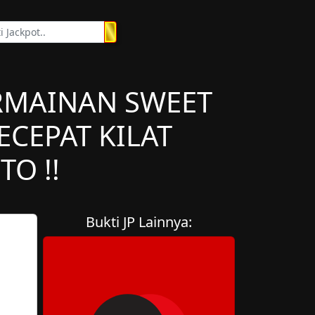
ERMAINAN SWEET
ECEPAT KILAT
O !!
Bukti JP Lainnya: