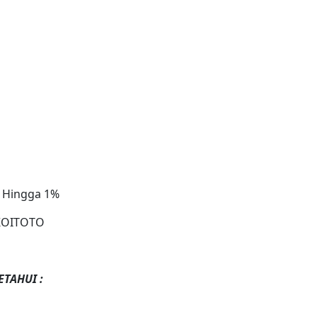
 Hingga 1%
KOITOTO
ETAHUI :