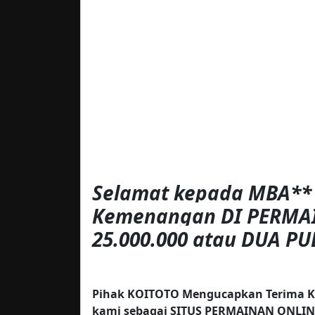
Selamat kepada MBA**
Kemenangan DI PERMA
25.000.000 atau DUA PU
Pihak KOITOTO Mengucapkan Terima 
kami sebagai SITUS PERMAINAN ONLI