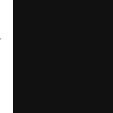
a
t
r