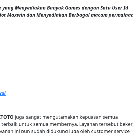
e yang Menyediakan Banyak Games dengan Satu User Id
 , Slot Maxwin dan Menyediakan Berbagai macam permaina
koi
ITOTO
juga sangat mengutamakan kepuasan semua
erbaik untuk semua membernya. Layanan tersebut beker
ayanan ini pun sudah didukung juga oleh customer service