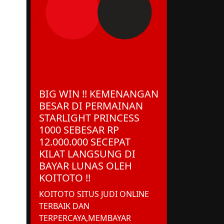
BIG WIN !! KEMENANGAN
BESAR DI PERMAINAN
STARLIGHT PRINCESS
1000 SEBESAR RP
12.000.000 SECEPAT
KILAT LANGSUNG DI
BAYAR LUNAS OLEH
KOITOTO !!
KOITOTO SITUS JUDI ONLINE
TERBAIK DAN
TERPERCAYA,MEMBAYAR