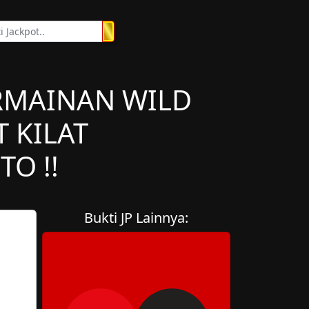
ERMAINAN WILD
T KILAT
O !!
Bukti JP Lainnya: