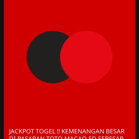
JACKPOT TOGEL !! KEMENANGAN BESAR
DI PASARAN TOTO MACAO 5D SEBESAR