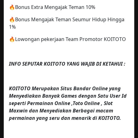
🔥Bonus Extra Mengajak Teman 10%
🔥Bonus Mengajak Teman Seumur Hidup Hingga
1%
🔥Lowongan pekerjaan Team Promotor KOITOTO
INFO SEPUTAR KOITOTO YANG WAJIB DI KETAHUI :
KOITOTO Merupakan Situs Bandar Online yang
Menyediakan Banyak Games dengan Satu User Id
seperti Permainan Online ,Toto Online , Slot
Maxwin dan Menyediakan Berbagai macam
permainan yang seru dan menarik di KOITOTO.