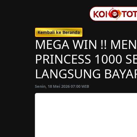
Kembali ke Beranda
MEGA WIN !! ME
PRINCESS 1000 SE
LANGSUNG BAYA
Senin, 18 Mei 2026 07:00 WIB