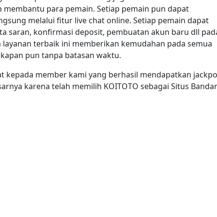
p membantu para pemain. Setiap pemain pun dapat
sung melalui fitur live chat online. Setiap pemain dapat
 saran, konfirmasi deposit, pembuatan akun baru dll pad
nya layanan terbaik ini memberikan kemudahan pada semua
kapan pun tanpa batasan waktu.
t kepada member kami yang berhasil mendapatkan jackpo
sarnya karena telah memilih KOITOTO sebagai Situs Banda