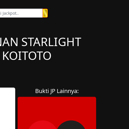
NAN STARLIGHT
! KOITOTO
Bukti JP Lainnya: