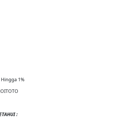
 Hingga 1%
KOITOTO
ETAHUI :