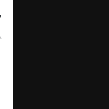
a
t
r