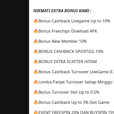
NIKMATI EXTRA BONUS KAMI :
🔥Bonus Cashback Livegame Up to 10%
🔥Bonus Freechips Dowload APK
🔥Bonus New Member 10%
🔥BONUS CASHBACK SPORTGG 10%
🔥BONUS EXTRA SCATTER HITAM
🔥Bonus Cashback Turnover LiveGame 0
🔥Lomba Panjat Turnover Setiap Minggu 
🔥Bonus Turnover Slot Up to 0.5%
🔥Bonus Cashback Up to 3% Slot Game
🔥EVENT FREESPIN 20% DAN BUYSPIN 15