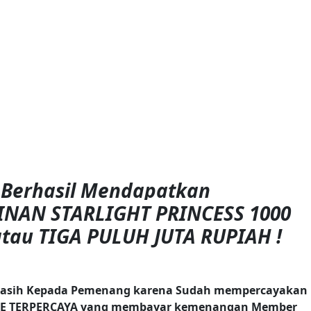
 Berhasil Mendapatkan
NAN STARLIGHT PRINCESS 1000
atau TIGA PULUH JUTA RUPIAH !
Kasih Kepada Pemenang karena Sudah mempercayakan
NE TERPERCAYA yang membayar kemenangan Member