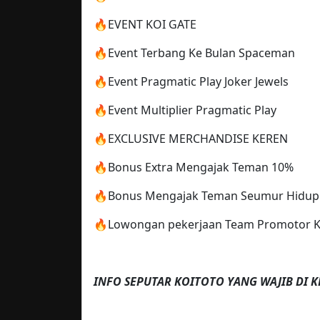
🔥EVENT KOI GATE
🔥Event Terbang Ke Bulan Spaceman
🔥Event Pragmatic Play Joker Jewels
🔥Event Multiplier Pragmatic Play
🔥EXCLUSIVE MERCHANDISE KEREN
🔥Bonus Extra Mengajak Teman 10%
🔥Bonus Mengajak Teman Seumur Hidup
🔥Lowongan pekerjaan Team Promotor 
INFO SEPUTAR KOITOTO YANG WAJIB DI K