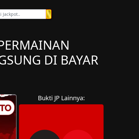
I PERMAINAN
NGSUNG DI BAYAR
Bukti JP Lainnya: