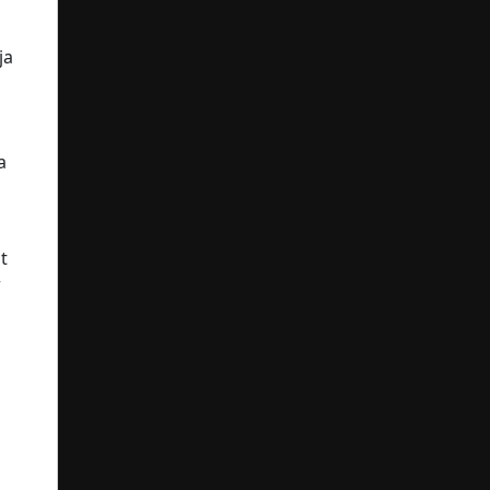
ja
a
t
r