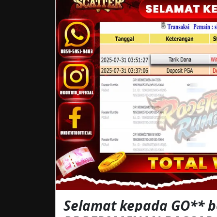
Selamat kepada GO** 