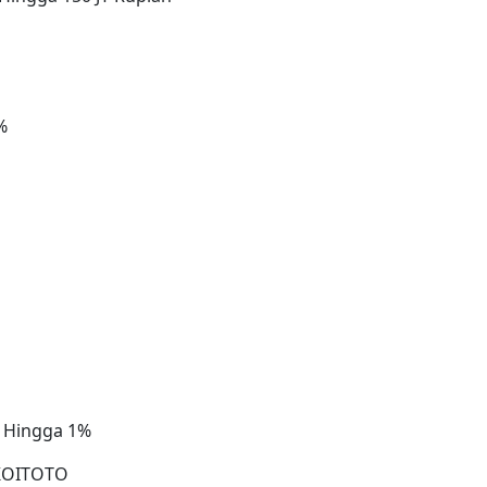
%
 Hingga 1%
KOITOTO