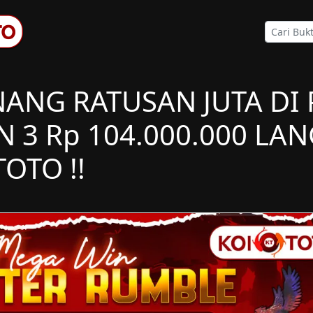
ENANG RATUSAN JUTA D
N 3 Rp 104.000.000 LA
OTO !!