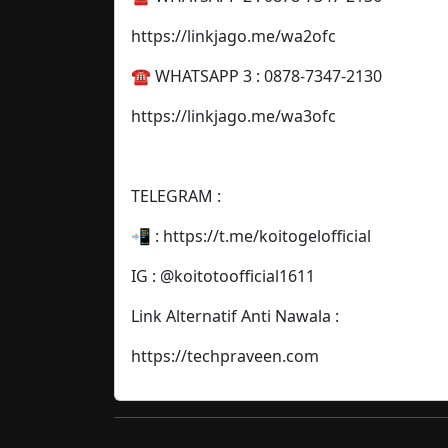
https://linkjago.me/wa2ofc
☎️ WHATSAPP 3 : 0878-7347-2130
https://linkjago.me/wa3ofc
TELEGRAM :
📲 : https://t.me/koitogelofficial
IG : @koitotoofficial1611
Link Alternatif Anti Nawala :
https://techpraveen.com