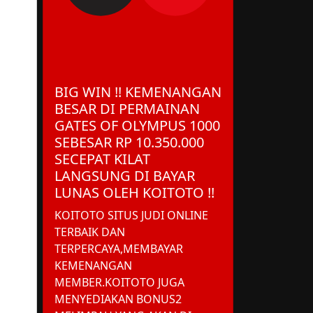
BIG WIN !! KEMENANGAN
BESAR DI PERMAINAN
GATES OF OLYMPUS 1000
SEBESAR RP 10.350.000
SECEPAT KILAT
LANGSUNG DI BAYAR
LUNAS OLEH KOITOTO !!
KOITOTO SITUS JUDI ONLINE
TERBAIK DAN
TERPERCAYA,MEMBAYAR
KEMENANGAN
MEMBER.KOITOTO JUGA
MENYEDIAKAN BONUS2