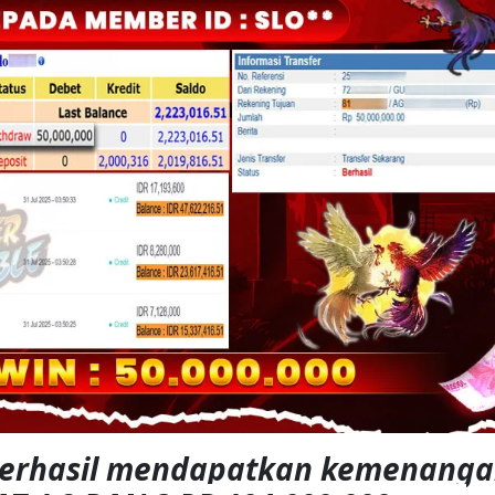
berhasil mendapatkan kemenang