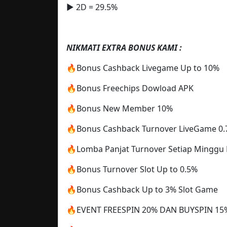
▶️ 2D = 29.5%
NIKMATI EXTRA BONUS KAMI :
🔥Bonus Cashback Livegame Up to 10%
🔥Bonus Freechips Dowload APK
🔥Bonus New Member 10%
🔥Bonus Cashback Turnover LiveGame 0
🔥Lomba Panjat Turnover Setiap Minggu 
🔥Bonus Turnover Slot Up to 0.5%
🔥Bonus Cashback Up to 3% Slot Game
🔥EVENT FREESPIN 20% DAN BUYSPIN 15