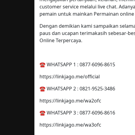
customer service melalui live chat. Ada
pemain untuk mainkan Permainan online 
Dengan demikian kami sampaikan selama
paus dan ucapan terimakasih sebesar-be
Online Terpercaya.
☎️ WHATSAPP 1 : 0877-6096-8615
https://linkjago.me/official
☎️ WHATSAPP 2 : 0821-9525-3486
https://linkjago.me/wa2ofc
☎️ WHATSAPP 3 : 0877-6096-8616
https://linkjago.me/wa3ofc