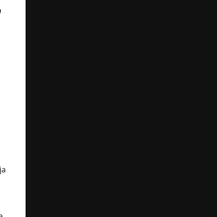
n
ja
a