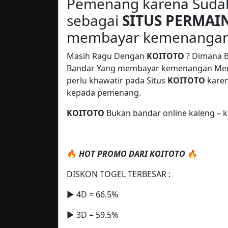
Pemenang karena Suda
sebagai
SITUS PERMAI
membayar kemenangan
Masih Ragu Dengan
KOITOTO
? Dimana B
Bandar Yang membayar kemenangan Membe
perlu khawatir pada Situs
KOITOTO
karen
kepada pemenang.
KOITOTO
Bukan bandar online kaleng – ka
🔥
HOT PROMO DARI KOITOTO
🔥
DISKON TOGEL TERBESAR :
▶️ 4D = 66.5%
▶️ 3D = 59.5%