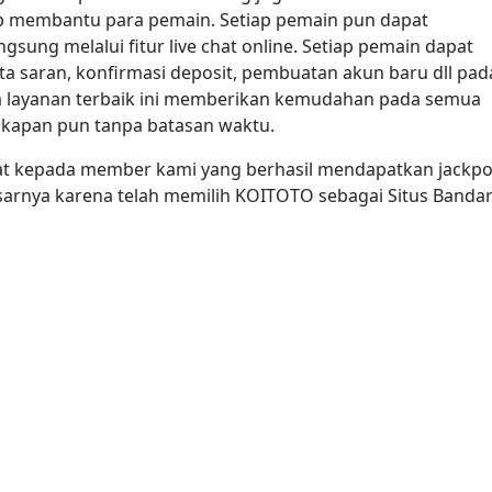
p membantu para pemain. Setiap pemain pun dapat
sung melalui fitur live chat online. Setiap pemain dapat
 saran, konfirmasi deposit, pembuatan akun baru dll pad
nya layanan terbaik ini memberikan kemudahan pada semua
kapan pun tanpa batasan waktu.
t kepada member kami yang berhasil mendapatkan jackpo
sarnya karena telah memilih KOITOTO sebagai Situs Banda