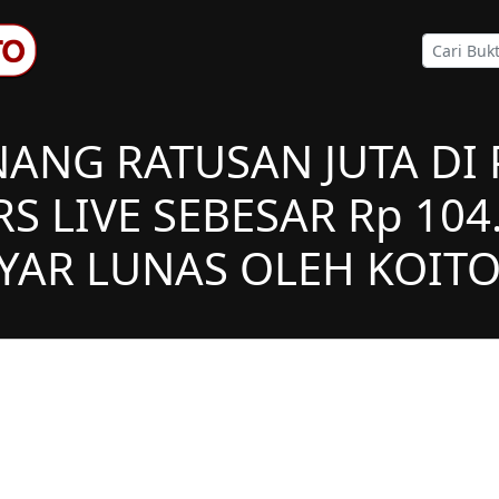
ENANG RATUSAN JUTA D
S LIVE SEBESAR Rp 104
AR LUNAS OLEH KOITOT