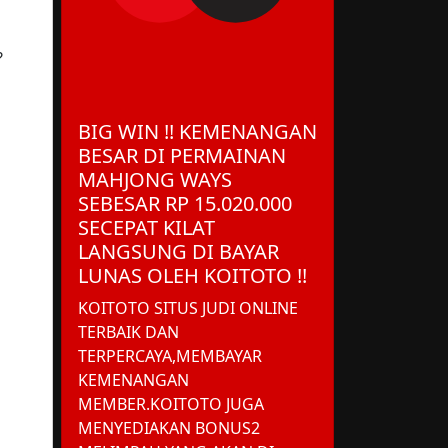
?
BIG WIN !! KEMENANGAN
BESAR DI PERMAINAN
MAHJONG WAYS
SEBESAR RP 15.020.000
SECEPAT KILAT
LANGSUNG DI BAYAR
LUNAS OLEH KOITOTO !!
KOITOTO SITUS JUDI ONLINE
TERBAIK DAN
TERPERCAYA,MEMBAYAR
KEMENANGAN
MEMBER.KOITOTO JUGA
MENYEDIAKAN BONUS2