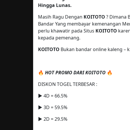
Hingga Lunas.
Masih Ragu Dengan
KOITOTO
? Dimana B
Bandar Yang membayar kemenangan Membe
perlu khawatir pada Situs
KOITOTO
karen
kepada pemenang.
KOITOTO
Bukan bandar online kaleng – ka
🔥
HOT PROMO DARI KOITOTO
🔥
DISKON TOGEL TERBESAR :
▶️ 4D = 66.5%
▶️ 3D = 59.5%
▶️ 2D = 29.5%