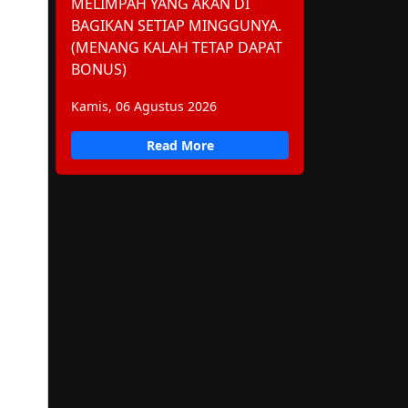
MELIMPAH YANG AKAN DI
BAGIKAN SETIAP MINGGUNYA.
(MENANG KALAH TETAP DAPAT
BONUS)
Kamis, 06 Agustus 2026
Read More