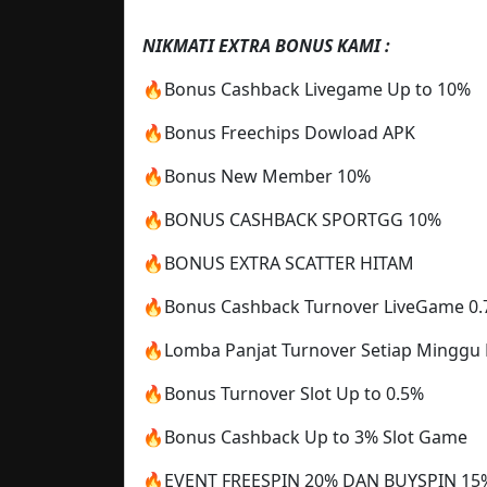
NIKMATI EXTRA BONUS KAMI :
🔥Bonus Cashback Livegame Up to 10%
🔥Bonus Freechips Dowload APK
🔥Bonus New Member 10%
🔥BONUS CASHBACK SPORTGG 10%
🔥BONUS EXTRA SCATTER HITAM
🔥Bonus Cashback Turnover LiveGame 0
🔥Lomba Panjat Turnover Setiap Minggu 
🔥Bonus Turnover Slot Up to 0.5%
🔥Bonus Cashback Up to 3% Slot Game
🔥EVENT FREESPIN 20% DAN BUYSPIN 15