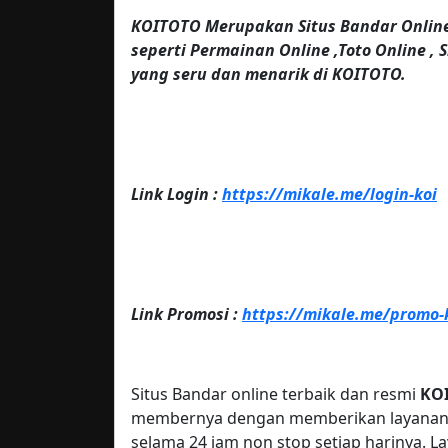
KOITOTO Merupakan Situs Bandar Onlin
seperti Permainan Online ,Toto Online
yang seru dan menarik di KOITOTO.
Link Login :
https://mikale.me/login-koi
Link Promosi :
https://mikale.me/promo-
Situs Bandar online terbaik dan resmi
KO
membernya dengan memberikan layanan t
selama 24 jam non stop setiap harinya. L