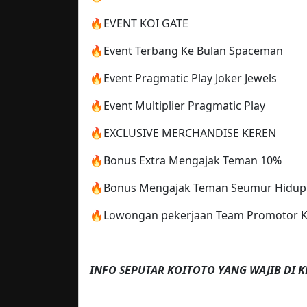
🔥EVENT KOI GATE
🔥Event Terbang Ke Bulan Spaceman
🔥Event Pragmatic Play Joker Jewels
🔥Event Multiplier Pragmatic Play
🔥EXCLUSIVE MERCHANDISE KEREN
🔥Bonus Extra Mengajak Teman 10%
🔥Bonus Mengajak Teman Seumur Hidup
🔥Lowongan pekerjaan Team Promotor 
INFO SEPUTAR KOITOTO YANG WAJIB DI K