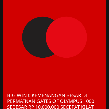
BIG WIN !! KEMENANGAN BESAR DI
PERMAINAN GATES OF OLYMPUS 1000
SEBESAR RP 10.000.000 SECEPAT KILAT