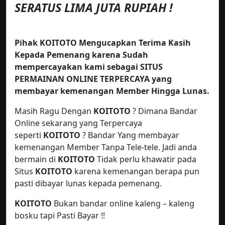
SERATUS LIMA JUTA RUPIAH !
Pihak KOITOTO Mengucapkan Terima Kasih
Kepada Pemenang karena Sudah
mempercayakan kami sebagai SITUS
PERMAINAN ONLINE TERPERCAYA yang
membayar kemenangan Member Hingga Lunas.
Masih Ragu Dengan
KOITOTO
? Dimana Bandar
Online sekarang yang Terpercaya
seperti
KOITOTO
? Bandar Yang membayar
kemenangan Member Tanpa Tele-tele. Jadi anda
bermain di
KOITOTO
Tidak perlu khawatir pada
Situs
KOITOTO
karena kemenangan berapa pun
pasti dibayar lunas kepada pemenang.
KOITOTO
Bukan bandar online kaleng – kaleng
bosku tapi Pasti Bayar !!