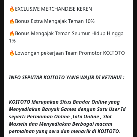
🔥EXCLUSIVE MERCHANDISE KEREN
🔥Bonus Extra Mengajak Teman 10%
🔥Bonus Mengajak Teman Seumur Hidup Hingga
1%
🔥Lowongan pekerjaan Team Promotor KOITOTO
INFO SEPUTAR KOITOTO YANG WAJIB DI KETAHUI :
KOITOTO Merupakan Situs Bandar Online yang
Menyediakan Banyak Games dengan Satu User Id
seperti Permainan Online ,Toto Online , Slot
Maxwin dan Menyediakan Berbagai macam
permainan yang seru dan menarik di KOITOTO.