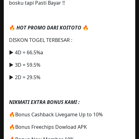
bosku tapi Pasti Bayar !!
🔥
HOT PROMO DARI KOITOTO
🔥
DISKON TOGEL TERBESAR :
▶️ 4D = 66.5%a
▶️ 3D = 59.5%
▶️ 2D = 29.5%
NIKMATI EXTRA BONUS KAMI :
🔥Bonus Cashback Livegame Up to 10%
🔥Bonus Freechips Dowload APK