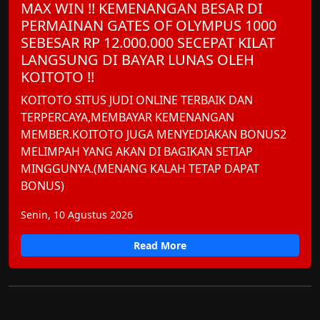
MAX WIN !! KEMENANGAN BESAR DI
PERMAINAN GATES OF OLYMPUS 1000
SEBESAR RP 12.000.000 SECEPAT KILAT
LANGSUNG DI BAYAR LUNAS OLEH
KOITOTO !!
KOITOTO SITUS JUDI ONLINE TERBAIK DAN
TERPERCAYA,MEMBAYAR KEMENANGAN
MEMBER.KOITOTO JUGA MENYEDIAKAN BONUS2
MELIMPAH YANG AKAN DI BAGIKAN SETIAP
MINGGUNYA.(MENANG KALAH TETAP DAPAT
BONUS)
Senin, 10 Agustus 2026
Read More