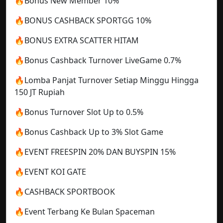
🔥Bonus New Member 10%
🔥BONUS CASHBACK SPORTGG 10%
🔥BONUS EXTRA SCATTER HITAM
🔥Bonus Cashback Turnover LiveGame 0.7%
🔥Lomba Panjat Turnover Setiap Minggu Hingga
150 JT Rupiah
🔥Bonus Turnover Slot Up to 0.5%
🔥Bonus Cashback Up to 3% Slot Game
🔥EVENT FREESPIN 20% DAN BUYSPIN 15%
🔥EVENT KOI GATE
🔥
CASHBACK SPORTBOOK
🔥Event Terbang Ke Bulan Spaceman