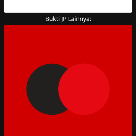
Bukti JP Lainnya: